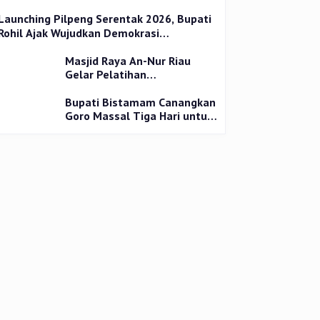
Launching Pilpeng Serentak 2026, Bupati
Rohil Ajak Wujudkan Demokrasi
Bermartabat
Masjid Raya An-Nur Riau
Gelar Pelatihan
Penyembelihan Kurban,
Langsung Praktik dan Gratis
Bupati Bistamam Canangkan
Goro Massal Tiga Hari untuk
Cegah DBD