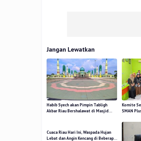
Jangan Lewatkan
Habib Syech akan Pimpin Tabligh
Komite Se
Akbar Riau Bershalawat di Masjid
SMAN Plus
Raya An-Nur, Besok
Mutu Pend
Cuaca Riau Hari Ini, Waspada Hujan
Lebat dan Angin Kencang di Beberapa