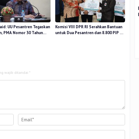
aid: UU Pesantren Tegaskan
Komisi VIII DPR RI Serahkan Bantuan
n, PMA Nomor 30 Tahun
untuk Dua Pesantren dan 8.800 PIP di
uat Tata Kelola
Riau
ng wajib ditandai
*