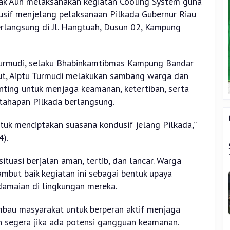
bak Auh melaksanakan kegiatan Cooling System guna
usif menjelang pelaksanaan Pilkada Gubernur Riau
berlangsung di Jl. Hangtuah, Dusun 02, Kampung
 Turmudi, selaku Bhabinkamtibmas Kampung Bandar
but, Aiptu Turmudi melakukan sambang warga dan
ting untuk menjaga keamanan, ketertiban, serta
tahapan Pilkada berlangsung.
uk menciptakan suasana kondusif jelang Pilkada,”
).
ituasi berjalan aman, tertib, dan lancar. Warga
but baik kegiatan ini sebagai bentuk upaya
amaian di lingkungan mereka.
mbau masyarakat untuk berperan aktif menjaga
 segera jika ada potensi gangguan keamanan.