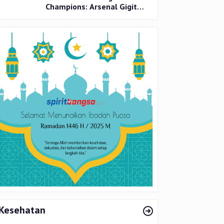
Champions: Arsenal Gigit
Jari, PSG Tantang Inter Milan
di Final
Kesehatan