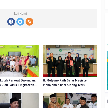
Ikuti Kami
kolah Perkuat Dukungan,
H. Mulyono Raih Gelar Magister
 Riau Fokus Tingkatkan
Manajemen Usai Sidang Tesis
idikan
Perceived Stress Terhadap Beban
Kerja