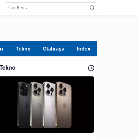
an
Tekno
Olahraga
Index
Tekno