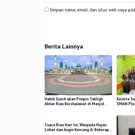
Simpan nama, email, dan situs web saya pa
Berita Lainnya
Habib Syech akan Pimpin Tabligh
Komite Se
Akbar Riau Bershalawat di Masjid
SMAN Plus
Raya An-Nur, Besok
Mutu Pend
Cuaca Riau Hari Ini, Waspada Hujan
Lebat dan Angin Kencang di Beberapa
Wilayah