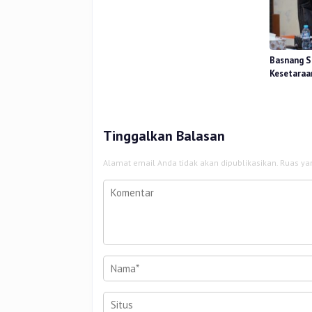
Wilayah
Basnang S
Kesetaraa
2025 Perk
Tinggalkan Balasan
Alamat email Anda tidak akan dipublikasikan.
Ruas ya