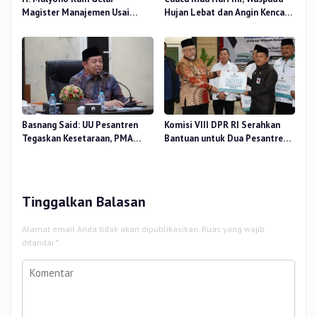
Magister Manajemen Usai
Hujan Lebat dan Angin Kencang
Sidang Tesis Perceived Stress
di Beberapa Wilayah
Terhadap Beban Kerja
Basnang Said: UU Pesantren
Komisi VIII DPR RI Serahkan
Tegaskan Kesetaraan, PMA
Bantuan untuk Dua Pesantren
Nomor 30 Tahun 2025 Perkuat
dan 8.800 PIP di Riau
Tata Kelola
Tinggalkan Balasan
Alamat email Anda tidak akan dipublikasikan.
Ruas yang wajib
ditandai
*