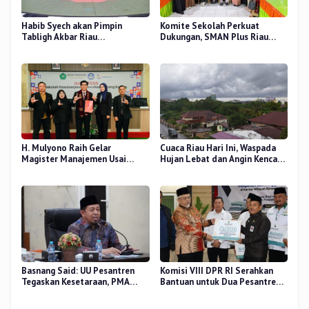
Habib Syech akan Pimpin
Komite Sekolah Perkuat
Tabligh Akbar Riau
Dukungan, SMAN Plus Riau
Bershalawat di Masjid Raya An-
Fokus Tingkatkan Mutu
Nur, Besok
Pendidikan
H. Mulyono Raih Gelar
Cuaca Riau Hari Ini, Waspada
Magister Manajemen Usai
Hujan Lebat dan Angin Kencang
Sidang Tesis Perceived Stress
di Beberapa Wilayah
Terhadap Beban Kerja
Basnang Said: UU Pesantren
Komisi VIII DPR RI Serahkan
Tegaskan Kesetaraan, PMA
Bantuan untuk Dua Pesantren
Nomor 30 Tahun 2025 Perkuat
dan 8.800 PIP di Riau
Tata Kelola