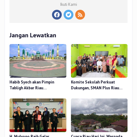
Ikuti Kami
Jangan Lewatkan
Habib Syech akan Pimpin
Komite Sekolah Perkuat
Tabligh Akbar Riau
Dukungan, SMAN Plus Riau
Bershalawat di Masjid Raya An-
Fokus Tingkatkan Mutu
Nur, Besok
Pendidikan
H. Mulyono Raih Gelar
Cuaca Riau Hari Ini, Waspada