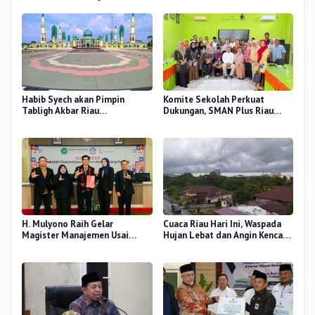
Habib Syech akan Pimpin
Komite Sekolah Perkuat
Tabligh Akbar Riau
Dukungan, SMAN Plus Riau
Bershalawat di Masjid Raya An-
Fokus Tingkatkan Mutu
Nur, Besok
Pendidikan
H. Mulyono Raih Gelar
Cuaca Riau Hari Ini, Waspada
Magister Manajemen Usai
Hujan Lebat dan Angin Kencang
Sidang Tesis Perceived Stress
di Beberapa Wilayah
Terhadap Beban Kerja