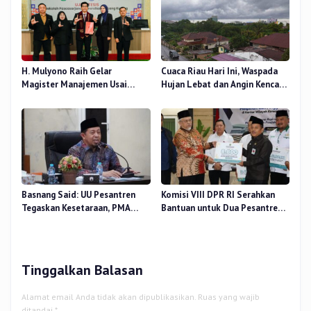
H. Mulyono Raih Gelar
Cuaca Riau Hari Ini, Waspada
Magister Manajemen Usai
Hujan Lebat dan Angin Kencang
Sidang Tesis Perceived Stress
di Beberapa Wilayah
Terhadap Beban Kerja
Basnang Said: UU Pesantren
Komisi VIII DPR RI Serahkan
Tegaskan Kesetaraan, PMA
Bantuan untuk Dua Pesantren
Nomor 30 Tahun 2025 Perkuat
dan 8.800 PIP di Riau
Tata Kelola
Tinggalkan Balasan
Alamat email Anda tidak akan dipublikasikan.
Ruas yang wajib
ditandai
*