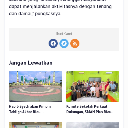
dapat menjalankan aktivitasnya dengan tenang
dan damai,” pungkasnya.
Ikuti Kami
Jangan Lewatkan
Habib Syech akan Pimpin
Komite Sekolah Perkuat
Tabligh Akbar Riau
Dukungan, SMAN Plus Riau
Bershalawat di Masjid Raya An-
Fokus Tingkatkan Mutu
Nur, Besok
Pendidikan