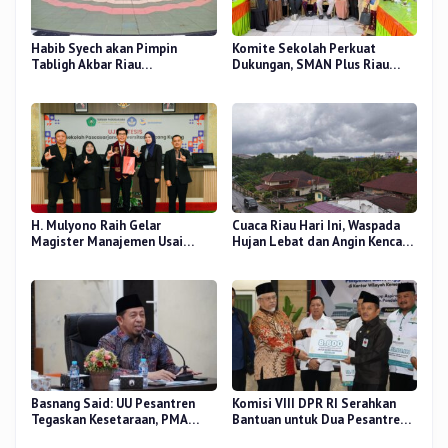
Habib Syech akan Pimpin
Komite Sekolah Perkuat
Tabligh Akbar Riau
Dukungan, SMAN Plus Riau
Bershalawat di Masjid Raya An-
Fokus Tingkatkan Mutu
Nur, Besok
Pendidikan
H. Mulyono Raih Gelar
Cuaca Riau Hari Ini, Waspada
Magister Manajemen Usai
Hujan Lebat dan Angin Kencang
Sidang Tesis Perceived Stress
di Beberapa Wilayah
Terhadap Beban Kerja
Basnang Said: UU Pesantren
Komisi VIII DPR RI Serahkan
Tegaskan Kesetaraan, PMA
Bantuan untuk Dua Pesantren
Nomor 30 Tahun 2025 Perkuat
dan 8.800 PIP di Riau