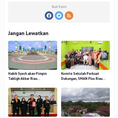
Ikuti Kami
Jangan Lewatkan
Habib Syech akan Pimpin
Komite Sekolah Perkuat
Tabligh Akbar Riau
Dukungan, SMAN Plus Riau
Bershalawat di Masjid Raya An-
Fokus Tingkatkan Mutu
Nur, Besok
Pendidikan