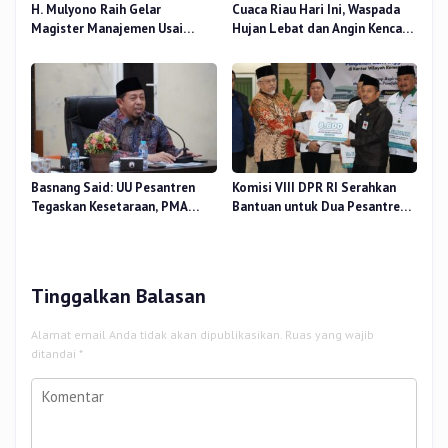
H. Mulyono Raih Gelar
Cuaca Riau Hari Ini, Waspada
Magister Manajemen Usai
Hujan Lebat dan Angin Kencang
Sidang Tesis Perceived Stress
di Beberapa Wilayah
Terhadap Beban Kerja
Basnang Said: UU Pesantren
Komisi VIII DPR RI Serahkan
Tegaskan Kesetaraan, PMA
Bantuan untuk Dua Pesantren
Nomor 30 Tahun 2025 Perkuat
dan 8.800 PIP di Riau
Tata Kelola
Tinggalkan Balasan
Alamat email Anda tidak akan dipublikasikan.
Ruas yang wajib
ditandai
*