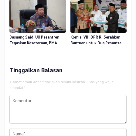
Terhadap Beban Kerja
Basnang Said: UU Pesantren
Komisi VIII DPR RI Serahkan
Tegaskan Kesetaraan, PMA
Bantuan untuk Dua Pesantren
Nomor 30 Tahun 2025 Perkuat
dan 8.800 PIP di Riau
Tata Kelola
Tinggalkan Balasan
Alamat email Anda tidak akan dipublikasikan.
Ruas yang wajib
ditandai
*