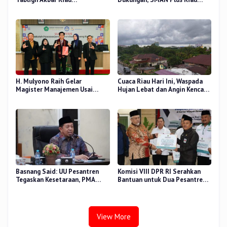
Bershalawat di Masjid Raya An-
Fokus Tingkatkan Mutu
Nur, Besok
Pendidikan
H. Mulyono Raih Gelar
Cuaca Riau Hari Ini, Waspada
Magister Manajemen Usai
Hujan Lebat dan Angin Kencang
Sidang Tesis Perceived Stress
di Beberapa Wilayah
Terhadap Beban Kerja
Basnang Said: UU Pesantren
Komisi VIII DPR RI Serahkan
Tegaskan Kesetaraan, PMA
Bantuan untuk Dua Pesantren
Nomor 30 Tahun 2025 Perkuat
dan 8.800 PIP di Riau
Tata Kelola
View More