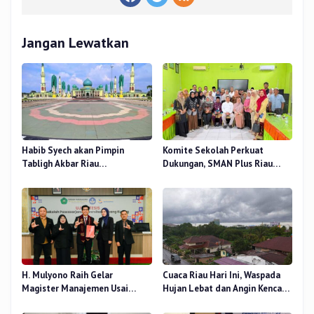
Jangan Lewatkan
Habib Syech akan Pimpin
Komite Sekolah Perkuat
Tabligh Akbar Riau
Dukungan, SMAN Plus Riau
Bershalawat di Masjid Raya An-
Fokus Tingkatkan Mutu
Nur, Besok
Pendidikan
H. Mulyono Raih Gelar
Cuaca Riau Hari Ini, Waspada
Magister Manajemen Usai
Hujan Lebat dan Angin Kencang
Sidang Tesis Perceived Stress
di Beberapa Wilayah