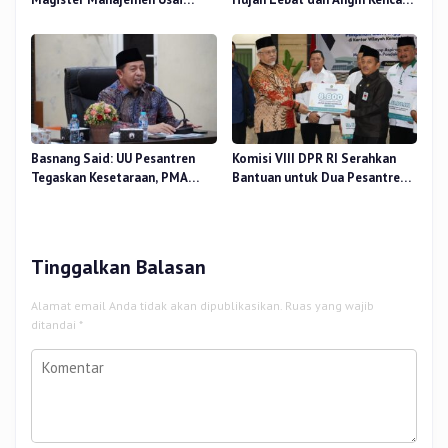
Sidang Tesis Perceived Stress
di Beberapa Wilayah
Terhadap Beban Kerja
Basnang Said: UU Pesantren
Komisi VIII DPR RI Serahkan
Tegaskan Kesetaraan, PMA
Bantuan untuk Dua Pesantren
Nomor 30 Tahun 2025 Perkuat
dan 8.800 PIP di Riau
Tata Kelola
Tinggalkan Balasan
Alamat email Anda tidak akan dipublikasikan.
Ruas yang wajib
ditandai
*