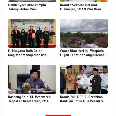
Habib Syech akan Pimpin
Komite Sekolah Perkuat
Tabligh Akbar Riau
Dukungan, SMAN Plus Riau
Bershalawat di Masjid Raya An-
Fokus Tingkatkan Mutu
Nur, Besok
Pendidikan
H. Mulyono Raih Gelar
Cuaca Riau Hari Ini, Waspada
Magister Manajemen Usai
Hujan Lebat dan Angin Kencang
Sidang Tesis Perceived Stress
di Beberapa Wilayah
Terhadap Beban Kerja
Basnang Said: UU Pesantren
Komisi VIII DPR RI Serahkan
Tegaskan Kesetaraan, PMA
Bantuan untuk Dua Pesantren
Nomor 30 Tahun 2025 Perkuat
dan 8.800 PIP di Riau
Tata Kelola