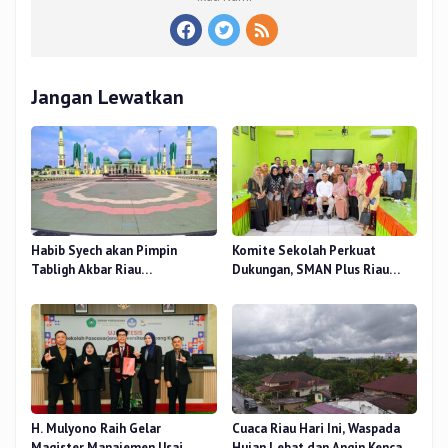
Jangan Lewatkan
Habib Syech akan Pimpin
Komite Sekolah Perkuat
Tabligh Akbar Riau
Dukungan, SMAN Plus Riau
Bershalawat di Masjid Raya An-
Fokus Tingkatkan Mutu
Nur, Besok
Pendidikan
H. Mulyono Raih Gelar
Cuaca Riau Hari Ini, Waspada
Magister Manajemen Usai
Hujan Lebat dan Angin Kencang