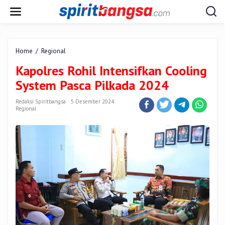
Lewati
ke
konten
Kapolres
Home
/
Regional
Rohil
Kapolres Rohil Intensifkan Cooling
Intensifkan
Cooling
System Pasca Pilkada 2024
System
Pasca
Redaksi Spiritbangsa
5 Desember 2024
Pilkada
Regional
2024