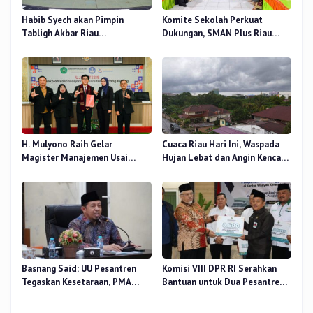
Habib Syech akan Pimpin
Komite Sekolah Perkuat
Tabligh Akbar Riau
Dukungan, SMAN Plus Riau
Bershalawat di Masjid Raya An-
Fokus Tingkatkan Mutu
Nur, Besok
Pendidikan
H. Mulyono Raih Gelar
Cuaca Riau Hari Ini, Waspada
Magister Manajemen Usai
Hujan Lebat dan Angin Kencang
Sidang Tesis Perceived Stress
di Beberapa Wilayah
Terhadap Beban Kerja
Basnang Said: UU Pesantren
Komisi VIII DPR RI Serahkan
Tegaskan Kesetaraan, PMA
Bantuan untuk Dua Pesantren
Nomor 30 Tahun 2025 Perkuat
dan 8.800 PIP di Riau
Tata Kelola