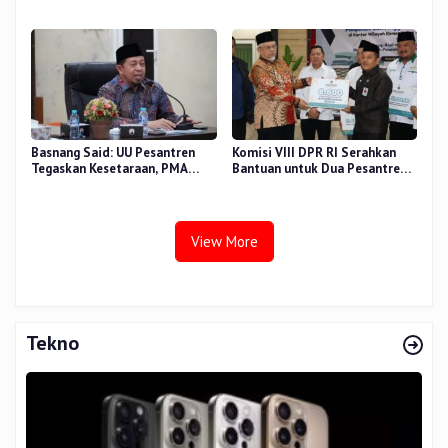
Sidang Tesis Perceived Stress
di Beberapa Wilayah
Terhadap Beban Kerja
Basnang Said: UU Pesantren
Komisi VIII DPR RI Serahkan
Tegaskan Kesetaraan, PMA
Bantuan untuk Dua Pesantren
Nomor 30 Tahun 2025 Perkuat
dan 8.800 PIP di Riau
Tata Kelola
View More
Tekno