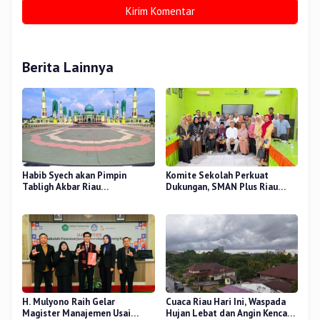
Berita Lainnya
Habib Syech akan Pimpin
Komite Sekolah Perkuat
Tabligh Akbar Riau
Dukungan, SMAN Plus Riau
Bershalawat di Masjid Raya An-
Fokus Tingkatkan Mutu
Nur, Besok
Pendidikan
H. Mulyono Raih Gelar
Cuaca Riau Hari Ini, Waspada
Magister Manajemen Usai
Hujan Lebat dan Angin Kencang