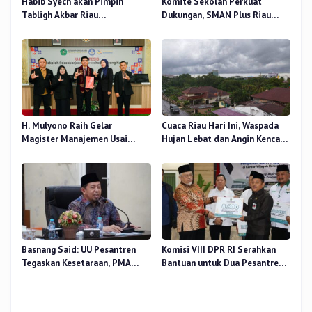
Habib Syech akan Pimpin
Komite Sekolah Perkuat
Tabligh Akbar Riau
Dukungan, SMAN Plus Riau
Bershalawat di Masjid Raya An-
Fokus Tingkatkan Mutu
Nur, Besok
Pendidikan
H. Mulyono Raih Gelar
Cuaca Riau Hari Ini, Waspada
Magister Manajemen Usai
Hujan Lebat dan Angin Kencang
Sidang Tesis Perceived Stress
di Beberapa Wilayah
Terhadap Beban Kerja
Basnang Said: UU Pesantren
Komisi VIII DPR RI Serahkan
Tegaskan Kesetaraan, PMA
Bantuan untuk Dua Pesantren
Nomor 30 Tahun 2025 Perkuat
dan 8.800 PIP di Riau
Tata Kelola