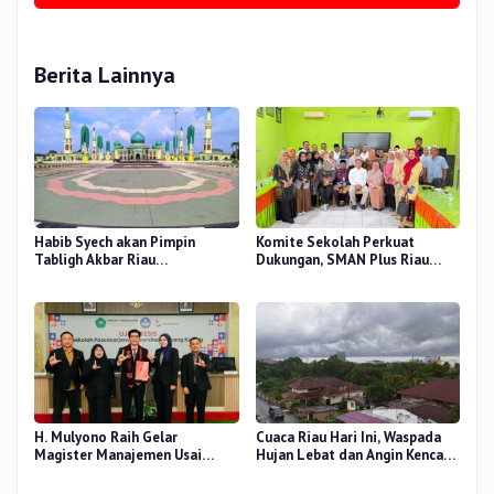
Berita Lainnya
Habib Syech akan Pimpin
Komite Sekolah Perkuat
Tabligh Akbar Riau
Dukungan, SMAN Plus Riau
Bershalawat di Masjid Raya An-
Fokus Tingkatkan Mutu
Nur, Besok
Pendidikan
H. Mulyono Raih Gelar
Cuaca Riau Hari Ini, Waspada
Magister Manajemen Usai
Hujan Lebat dan Angin Kencang
Sidang Tesis Perceived Stress
di Beberapa Wilayah
Terhadap Beban Kerja