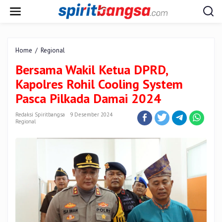
Lewati
ke
konten
Bersama
Home
/
Regional
Wakil
Bersama Wakil Ketua DPRD,
Ketua
DPRD,
Kapolres Rohil Cooling System
Kapolres
Pasca Pilkada Damai 2024
Rohil
Cooling
Redaksi Spiritbangsa
9 Desember 2024
System
Regional
Pasca
Pilkada
Damai
2024