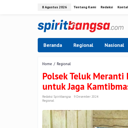
Lewati
8 Agustus 2026
Tentang Kami
Redaksi
Konta
ke
konten
Beranda
Regional
Nasional
Polsek
Home
/
Regional
Teluk
Polsek Teluk Meranti
Meranti
Laksanakan
untuk Jaga Kamtibmas
Cooling
System
untuk
Redaksi Spiritbangsa
9 Desember 2024
Regional
Jaga
Kamtibmas
Pasca
Pilkada