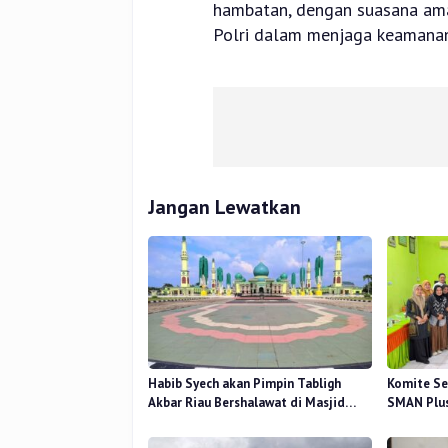
hambatan, dengan suasana aman
Polri dalam menjaga keamanan
Jangan Lewatkan
Habib Syech akan Pimpin Tabligh
Komite Se
Akbar Riau Bershalawat di Masjid
SMAN Plus
Raya An-Nur, Besok
Mutu Pend