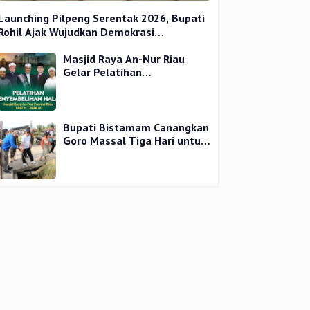
Launching Pilpeng Serentak 2026, Bupati
Rohil Ajak Wujudkan Demokrasi
Bermartabat
Masjid Raya An-Nur Riau
Gelar Pelatihan
Penyembelihan Kurban,
Langsung Praktik dan Gratis
Bupati Bistamam Canangkan
Goro Massal Tiga Hari untuk
Cegah DBD