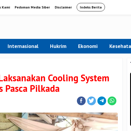
k Kami
Pedoman Media Siber
Disclaimer
Indeks Berita
Internasional
Hukrim
Ekonomi
Kesehat
 Laksanakan Cooling System
 Pasca Pilkada