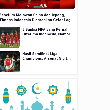
Sebelum Melawan China dan Jepang,
Timnas Indonesia Disarankan Gelar Laga
Uji Coba
5 Sanksi FIFA yang Pernah
Diterima Indonesia, Nomor 1
Terparah
Hasil Semifinal Liga
Champions: Arsenal Gigit
Jari, PSG Tantang Inter Milan
di Final