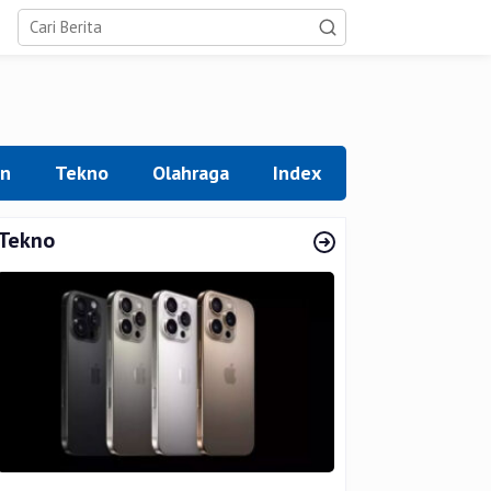
an
Tekno
Olahraga
Index
Tekno