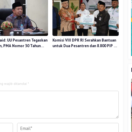
aid: UU Pesantren Tegaskan
Komisi VIII DPR RI Serahkan Bantuan
n, PMA Nomor 30 Tahun
untuk Dua Pesantren dan 8.800 PIP di
uat Tata Kelola
Riau
ng wajib ditandai
*