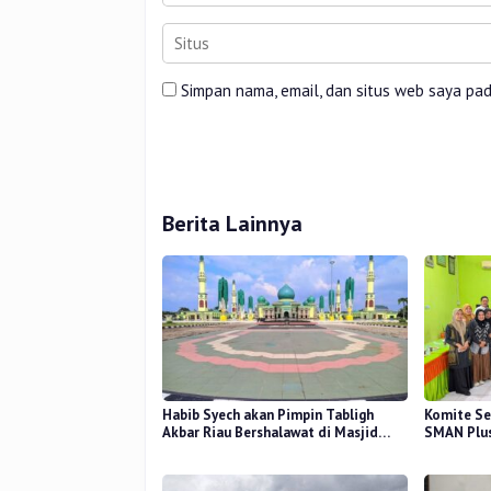
Simpan nama, email, dan situs web saya pa
Berita Lainnya
Habib Syech akan Pimpin Tabligh
Komite Se
Akbar Riau Bershalawat di Masjid
SMAN Plus
Raya An-Nur, Besok
Mutu Pend