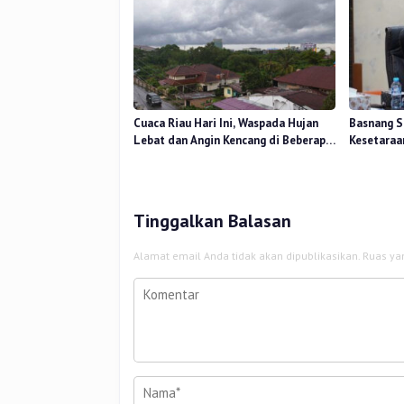
Cuaca Riau Hari Ini, Waspada Hujan
Basnang S
Lebat dan Angin Kencang di Beberapa
Kesetaraa
Wilayah
2025 Perk
Tinggalkan Balasan
Alamat email Anda tidak akan dipublikasikan.
Ruas ya