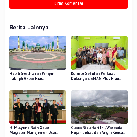
Berita Lainnya
Habib Syech akan Pimpin
Komite Sekolah Perkuat
Tabligh Akbar Riau
Dukungan, SMAN Plus Riau
Bershalawat di Masjid Raya An-
Fokus Tingkatkan Mutu
Nur, Besok
Pendidikan
H. Mulyono Raih Gelar
Cuaca Riau Hari Ini, Waspada
Magister Manajemen Usai
Hujan Lebat dan Angin Kencang