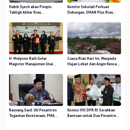
Habib Syech akan Pimpin
Komite Sekolah Perkuat
Tabligh Akbar Riau
Dukungan, SMAN Plus Riau
Bershalawat di Masjid Raya An-
Fokus Tingkatkan Mutu
Nur, Besok
Pendidikan
H. Mulyono Raih Gelar
Cuaca Riau Hari Ini, Waspada
Magister Manajemen Usai
Hujan Lebat dan Angin Kencang
Sidang Tesis Perceived Stress
di Beberapa Wilayah
Terhadap Beban Kerja
Basnang Said: UU Pesantren
Komisi VIII DPR RI Serahkan
Tegaskan Kesetaraan, PMA
Bantuan untuk Dua Pesantren
Nomor 30 Tahun 2025 Perkuat
dan 8.800 PIP di Riau
Tata Kelola