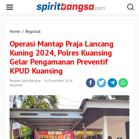
Lewati
ke
konten
Operasi
Home
/
Regional
Mantap
Operasi Mantap Praja Lancang
Praja
Lancang
Kuning 2024, Polres Kuansing
Kuning
Gelar Pengamanan Preventif
2024,
Polres
KPUD Kuansing
Kuansing
Gelar
Redaksi Spiritbangsa
14 Desember 2024
Pengamanan
Regional
Preventif
KPUD
Kuansing