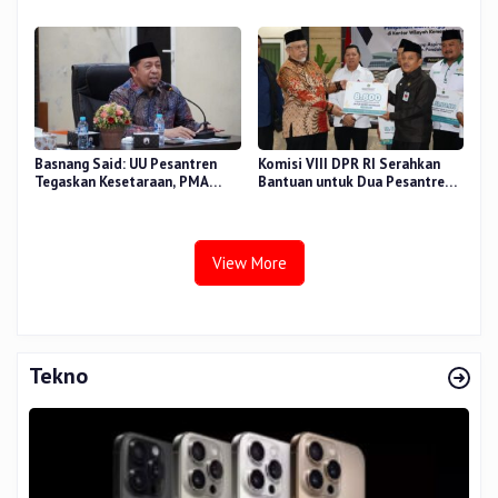
Sidang Tesis Perceived Stress
di Beberapa Wilayah
Terhadap Beban Kerja
Basnang Said: UU Pesantren
Komisi VIII DPR RI Serahkan
Tegaskan Kesetaraan, PMA
Bantuan untuk Dua Pesantren
Nomor 30 Tahun 2025 Perkuat
dan 8.800 PIP di Riau
Tata Kelola
View More
Tekno