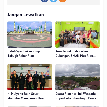
Jangan Lewatkan
Habib Syech akan Pimpin
Komite Sekolah Perkuat
Tabligh Akbar Riau
Dukungan, SMAN Plus Riau
Bershalawat di Masjid Raya An-
Fokus Tingkatkan Mutu
Nur, Besok
Pendidikan
H. Mulyono Raih Gelar
Cuaca Riau Hari Ini, Waspada
Magister Manajemen Usai
Hujan Lebat dan Angin Kencang
Sidang Tesis Perceived Stress
di Beberapa Wilayah