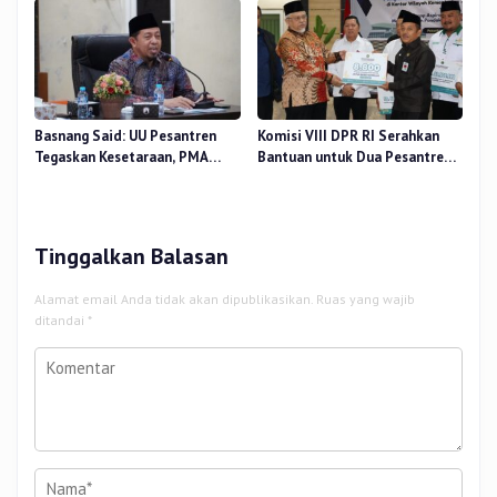
Terhadap Beban Kerja
Basnang Said: UU Pesantren
Komisi VIII DPR RI Serahkan
Tegaskan Kesetaraan, PMA
Bantuan untuk Dua Pesantren
Nomor 30 Tahun 2025 Perkuat
dan 8.800 PIP di Riau
Tata Kelola
Tinggalkan Balasan
Alamat email Anda tidak akan dipublikasikan.
Ruas yang wajib
ditandai
*