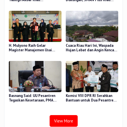
Bershalawat di Masjid Raya An-
Fokus Tingkatkan Mutu
Nur, Besok
Pendidikan
H. Mulyono Raih Gelar
Cuaca Riau Hari Ini, Waspada
Magister Manajemen Usai
Hujan Lebat dan Angin Kencang
Sidang Tesis Perceived Stress
di Beberapa Wilayah
Terhadap Beban Kerja
Basnang Said: UU Pesantren
Komisi VIII DPR RI Serahkan
Tegaskan Kesetaraan, PMA
Bantuan untuk Dua Pesantren
Nomor 30 Tahun 2025 Perkuat
dan 8.800 PIP di Riau
Tata Kelola
View More