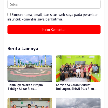
Simpan nama, email, dan situs web saya pada peramban
ini untuk komentar saya berikutnya.
Berita Lainnya
Habib Syech akan Pimpin
Komite Sekolah Perkuat
Tabligh Akbar Riau
Dukungan, SMAN Plus Riau
Bershalawat di Masjid Raya An-
Fokus Tingkatkan Mutu
Nur, Besok
Pendidikan