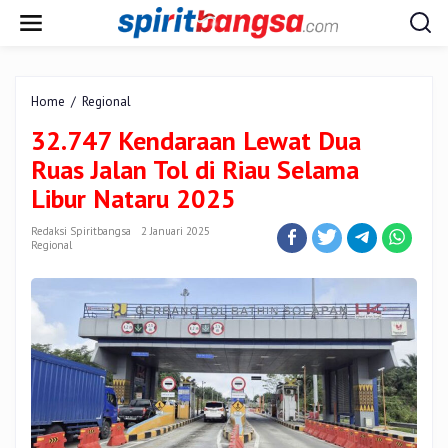
Lewati
ke
konten
32.747
Home
/
Regional
Kendaraan
32.747 Kendaraan Lewat Dua
Lewat
Dua
Ruas Jalan Tol di Riau Selama
Ruas
Libur Nataru 2025
Jalan
Tol
Redaksi Spiritbangsa
2 Januari 2025
di
Regional
Riau
Selama
Libur
Nataru
2025