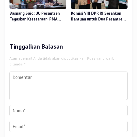
Basnang Said: UU Pesantren
Komisi VIII DPR RI Serahkan
Tegaskan Kesetaraan, PMA
Bantuan untuk Dua Pesantren
Nomor 30 Tahun 2025 Perkuat
dan 8.800 PIP di Riau
Tata Kelola
Tinggalkan Balasan
Alamat email Anda tidak akan dipublikasikan.
Ruas yang wajib
ditandai
*