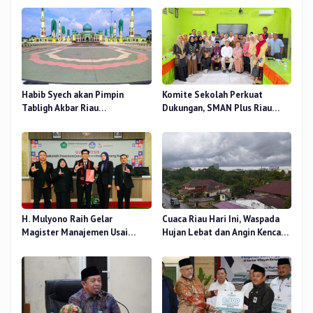
Habib Syech akan Pimpin
Komite Sekolah Perkuat
Tabligh Akbar Riau
Dukungan, SMAN Plus Riau
Bershalawat di Masjid Raya An-
Fokus Tingkatkan Mutu
Nur, Besok
Pendidikan
H. Mulyono Raih Gelar
Cuaca Riau Hari Ini, Waspada
Magister Manajemen Usai
Hujan Lebat dan Angin Kencang
Sidang Tesis Perceived Stress
di Beberapa Wilayah
Terhadap Beban Kerja