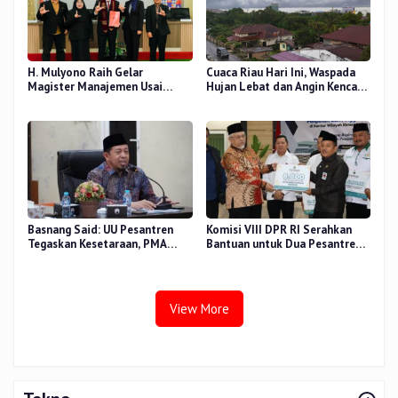
H. Mulyono Raih Gelar
Cuaca Riau Hari Ini, Waspada
Magister Manajemen Usai
Hujan Lebat dan Angin Kencang
Sidang Tesis Perceived Stress
di Beberapa Wilayah
Terhadap Beban Kerja
Basnang Said: UU Pesantren
Komisi VIII DPR RI Serahkan
Tegaskan Kesetaraan, PMA
Bantuan untuk Dua Pesantren
Nomor 30 Tahun 2025 Perkuat
dan 8.800 PIP di Riau
Tata Kelola
View More