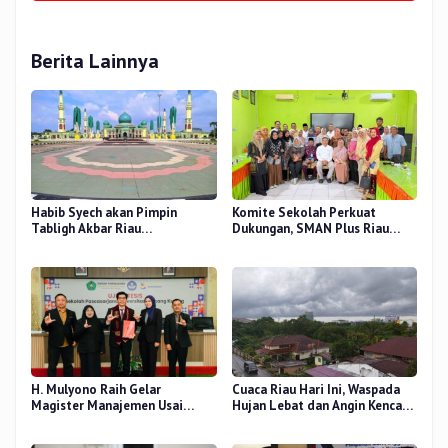
Berita Lainnya
Habib Syech akan Pimpin
Komite Sekolah Perkuat
Tabligh Akbar Riau
Dukungan, SMAN Plus Riau
Bershalawat di Masjid Raya An-
Fokus Tingkatkan Mutu
Nur, Besok
Pendidikan
H. Mulyono Raih Gelar
Cuaca Riau Hari Ini, Waspada
Magister Manajemen Usai
Hujan Lebat dan Angin Kencang
Sidang Tesis Perceived Stress
di Beberapa Wilayah
Terhadap Beban Kerja