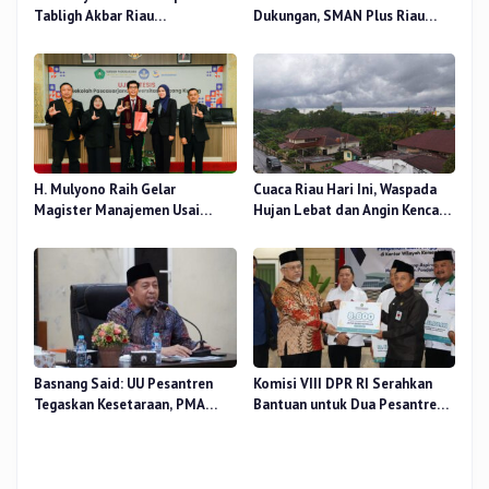
Tabligh Akbar Riau
Dukungan, SMAN Plus Riau
Bershalawat di Masjid Raya An-
Fokus Tingkatkan Mutu
Nur, Besok
Pendidikan
H. Mulyono Raih Gelar
Cuaca Riau Hari Ini, Waspada
Magister Manajemen Usai
Hujan Lebat dan Angin Kencang
Sidang Tesis Perceived Stress
di Beberapa Wilayah
Terhadap Beban Kerja
Basnang Said: UU Pesantren
Komisi VIII DPR RI Serahkan
Tegaskan Kesetaraan, PMA
Bantuan untuk Dua Pesantren
Nomor 30 Tahun 2025 Perkuat
dan 8.800 PIP di Riau
Tata Kelola