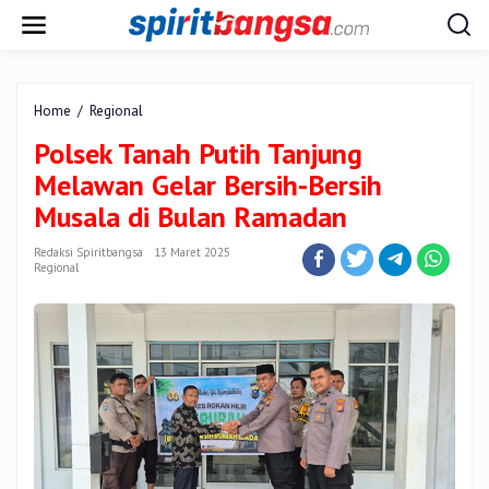
Lewati
ke
konten
Polsek
Home
/
Regional
Tanah
Polsek Tanah Putih Tanjung
Putih
Tanjung
Melawan Gelar Bersih-Bersih
Melawan
Musala di Bulan Ramadan
Gelar
Bersih-
Redaksi Spiritbangsa
13 Maret 2025
Bersih
Regional
Musala
di
Bulan
Ramadan