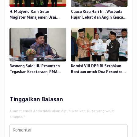
H. Mulyono Raih Gelar
Cuaca Riau Hari Ini, Waspada
Magister Manajemen Usai
Hujan Lebat dan Angin Kencang
Sidang Tesis Perceived Stress
di Beberapa Wilayah
Terhadap Beban Kerja
Basnang Said: UU Pesantren
Komisi VIII DPR RI Serahkan
Tegaskan Kesetaraan, PMA
Bantuan untuk Dua Pesantren
Nomor 30 Tahun 2025 Perkuat
dan 8.800 PIP di Riau
Tata Kelola
Tinggalkan Balasan
Alamat email Anda tidak akan dipublikasikan.
Ruas yang wajib
ditandai
*