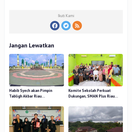
Ikuti Kami
Jangan Lewatkan
Habib Syech akan Pimpin
Komite Sekolah Perkuat
Tabligh Akbar Riau
Dukungan, SMAN Plus Riau
Bershalawat di Masjid Raya An-
Fokus Tingkatkan Mutu
Nur, Besok
Pendidikan