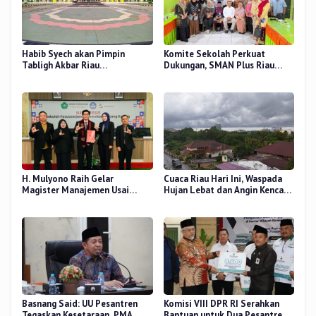
Habib Syech akan Pimpin
Komite Sekolah Perkuat
Tabligh Akbar Riau
Dukungan, SMAN Plus Riau
Bershalawat di Masjid Raya An-
Fokus Tingkatkan Mutu
Nur, Besok
Pendidikan
H. Mulyono Raih Gelar
Cuaca Riau Hari Ini, Waspada
Magister Manajemen Usai
Hujan Lebat dan Angin Kencang
Sidang Tesis Perceived Stress
di Beberapa Wilayah
Terhadap Beban Kerja
Basnang Said: UU Pesantren
Komisi VIII DPR RI Serahkan
Tegaskan Kesetaraan, PMA
Bantuan untuk Dua Pesantren