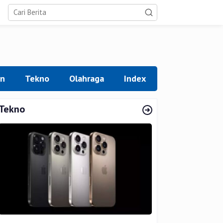
an
Tekno
Olahraga
Index
Tekno