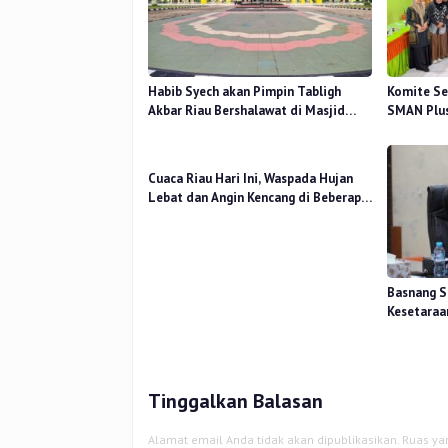
Habib Syech akan Pimpin Tabligh
Komite Se
Akbar Riau Bershalawat di Masjid
SMAN Plus
Raya An-Nur, Besok
Mutu Pend
Cuaca Riau Hari Ini, Waspada Hujan
Lebat dan Angin Kencang di Beberapa
Wilayah
Basnang S
Kesetaraa
2025 Perk
Tinggalkan Balasan
Alamat email Anda tidak akan dipublikasikan.
Ruas ya