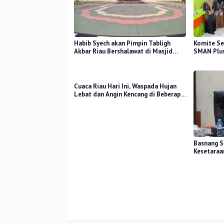
Habib Syech akan Pimpin Tabligh
Komite Se
Akbar Riau Bershalawat di Masjid
SMAN Plus
Raya An-Nur, Besok
Mutu Pend
Cuaca Riau Hari Ini, Waspada Hujan
Lebat dan Angin Kencang di Beberapa
Wilayah
Basnang S
Kesetaraa
2025 Perk