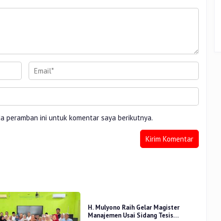
da peramban ini untuk komentar saya berikutnya.
H. Mulyono Raih Gelar Magister
Manajemen Usai Sidang Tesis