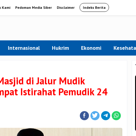
k Kami
Pedoman Media Siber
Disclaimer
Indeks Berita
Internasional
Hukrim
Ekonomi
Kesehat
Masjid di Jalur Mudik
mpat Istirahat Pemudik 24