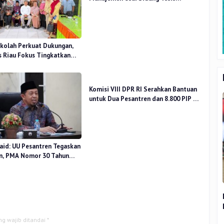
Perceived Stress Terhadap Beban
Kerja
kolah Perkuat Dukungan,
 Riau Fokus Tingkatkan
idikan
Komisi VIII DPR RI Serahkan Bantuan
untuk Dua Pesantren dan 8.800 PIP di
Riau
aid: UU Pesantren Tegaskan
n, PMA Nomor 30 Tahun
uat Tata Kelola
ng wajib ditandai
*