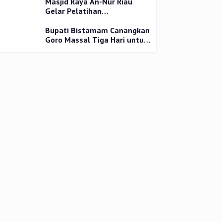
Masjid Raya An-Nur Riau
Gelar Pelatihan
Penyembelihan Kurban,
Langsung Praktik dan Gratis
Bupati Bistamam Canangkan
Goro Massal Tiga Hari untuk
Cegah DBD