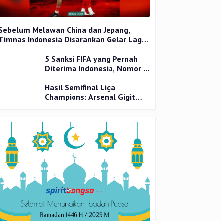
Sebelum Melawan China dan Jepang,
Timnas Indonesia Disarankan Gelar Laga
Uji Coba
5 Sanksi FIFA yang Pernah
Diterima Indonesia, Nomor 1
Terparah
Hasil Semifinal Liga
Champions: Arsenal Gigit
Jari, PSG Tantang Inter Milan
di Final