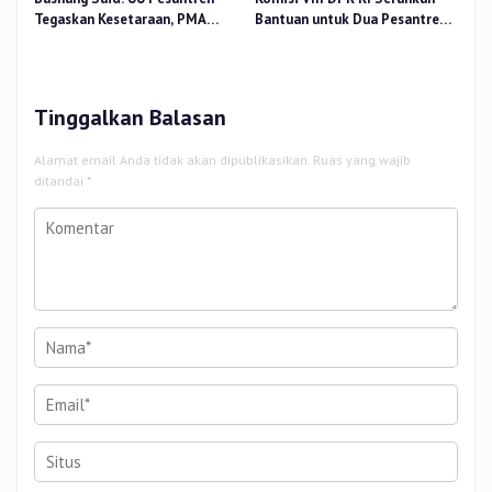
Tegaskan Kesetaraan, PMA
Bantuan untuk Dua Pesantren
Nomor 30 Tahun 2025 Perkuat
dan 8.800 PIP di Riau
Tata Kelola
Tinggalkan Balasan
Alamat email Anda tidak akan dipublikasikan.
Ruas yang wajib
ditandai
*