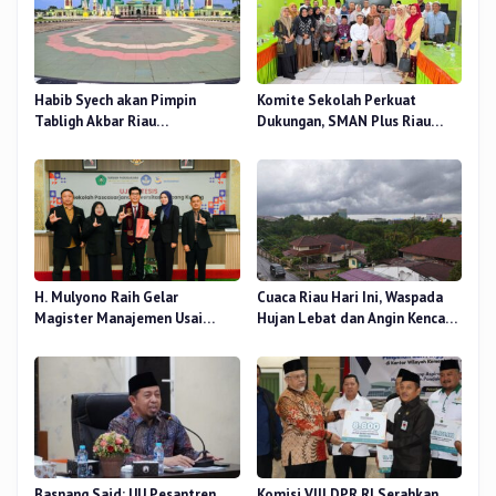
Habib Syech akan Pimpin
Komite Sekolah Perkuat
Tabligh Akbar Riau
Dukungan, SMAN Plus Riau
Bershalawat di Masjid Raya An-
Fokus Tingkatkan Mutu
Nur, Besok
Pendidikan
H. Mulyono Raih Gelar
Cuaca Riau Hari Ini, Waspada
Magister Manajemen Usai
Hujan Lebat dan Angin Kencang
Sidang Tesis Perceived Stress
di Beberapa Wilayah
Terhadap Beban Kerja
Basnang Said: UU Pesantren
Komisi VIII DPR RI Serahkan