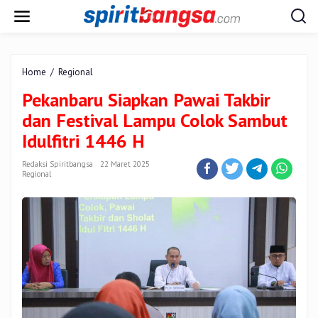
Lewati
ke
konten
Pekanbaru
Home
/
Regional
Siapkan
Pekanbaru Siapkan Pawai Takbir
Pawai
Takbir
dan Festival Lampu Colok Sambut
dan
Idulfitri 1446 H
Festival
Lampu
Redaksi Spiritbangsa
22 Maret 2025
Colok
Regional
Sambut
Idulfitri
1446
H