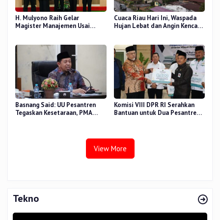
H. Mulyono Raih Gelar
Cuaca Riau Hari Ini, Waspada
Magister Manajemen Usai
Hujan Lebat dan Angin Kencang
Sidang Tesis Perceived Stress
di Beberapa Wilayah
Terhadap Beban Kerja
Basnang Said: UU Pesantren
Komisi VIII DPR RI Serahkan
Tegaskan Kesetaraan, PMA
Bantuan untuk Dua Pesantren
Nomor 30 Tahun 2025 Perkuat
dan 8.800 PIP di Riau
Tata Kelola
View More
Tekno