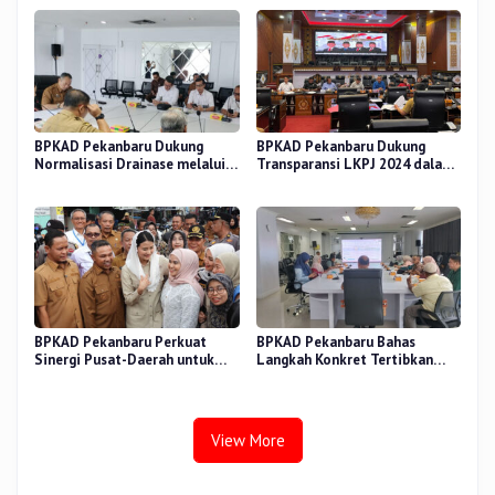
BPKAD Pekanbaru Dukung
BPKAD Pekanbaru Dukung
Normalisasi Drainase melalui
Transparansi LKPJ 2024 dalam
Verifikasi Aset
Rapat Pansus DPRD
BPKAD Pekanbaru Perkuat
BPKAD Pekanbaru Bahas
Sinergi Pusat-Daerah untuk
Langkah Konkret Tertibkan
Ekonomi Kerakyatan di Pasar
Aset Kendaraan Dinas
Cik Puan
View More