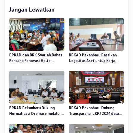
Jangan Lewatkan
BPKAD dan BRK Syariah Bahas
BPKAD Pekanbaru Pastikan
Rencana Renovasi Halte
Legalitas Aset untuk Kerja
Strategis di Pekanbaru
Sama Pengolahan Sampah TPA
BPKAD Pekanbaru Dukung
BPKAD Pekanbaru Dukung
Normalisasi Drainase melalui
Transparansi LKPJ 2024 dalam
Verifikasi Aset
Rapat Pansus DPRD