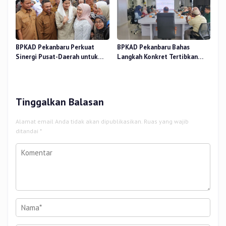
BPKAD Pekanbaru Perkuat
BPKAD Pekanbaru Bahas
Sinergi Pusat-Daerah untuk
Langkah Konkret Tertibkan
Ekonomi Kerakyatan di Pasar
Aset Kendaraan Dinas
Cik Puan
Tinggalkan Balasan
Alamat email Anda tidak akan dipublikasikan.
Ruas yang wajib
ditandai
*