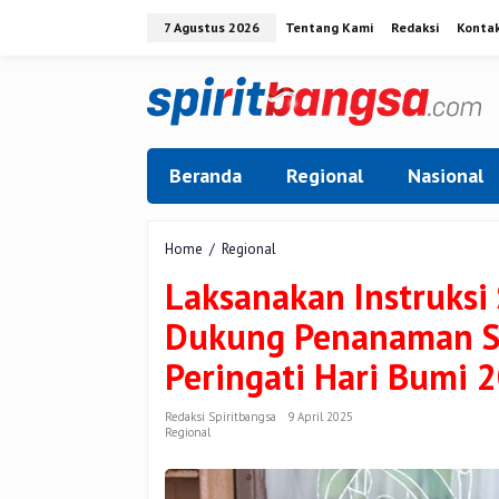
Lewati
7 Agustus 2026
Tentang Kami
Redaksi
Konta
ke
konten
Beranda
Regional
Nasional
Laksanakan
Home
/
Regional
Instruksi
Laksanakan Instruksi
Sekjen,
Kemenag
Dukung Penanaman S
Riau
Dukung
Peringati Hari Bumi 
Penanaman
Satu
Juta
Redaksi Spiritbangsa
9 April 2025
Regional
Pohon
Matoa
Peringati