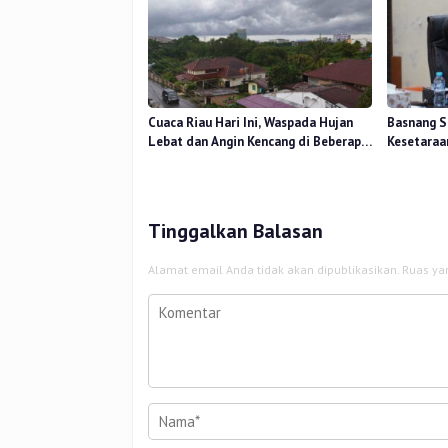
Cuaca Riau Hari Ini, Waspada Hujan
Basnang S
Lebat dan Angin Kencang di Beberapa
Kesetaraa
Wilayah
2025 Perk
Tinggalkan Balasan
Alamat email Anda tidak akan dipublikasikan.
Ruas ya