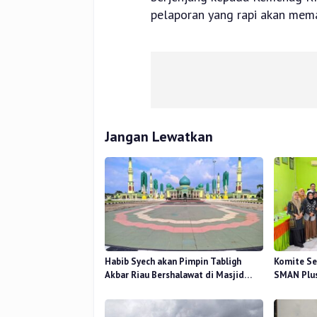
pelaporan yang rapi akan memas
Jangan Lewatkan
Habib Syech akan Pimpin Tabligh
Komite Se
Akbar Riau Bershalawat di Masjid
SMAN Plus
Raya An-Nur, Besok
Mutu Pend