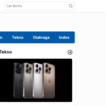
an
Tekno
Olahraga
Index
Tekno