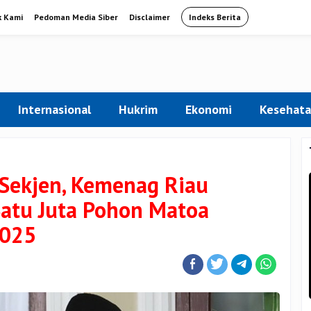
k Kami
Pedoman Media Siber
Disclaimer
Indeks Berita
Internasional
Hukrim
Ekonomi
Kesehat
 Sekjen, Kemenag Riau
atu Juta Pohon Matoa
2025