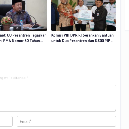
aid: UU Pesantren Tegaskan
Komisi VIII DPR RI Serahkan Bantuan
n, PMA Nomor 30 Tahun
untuk Dua Pesantren dan 8.800 PIP di
uat Tata Kelola
Riau
ng wajib ditandai
*