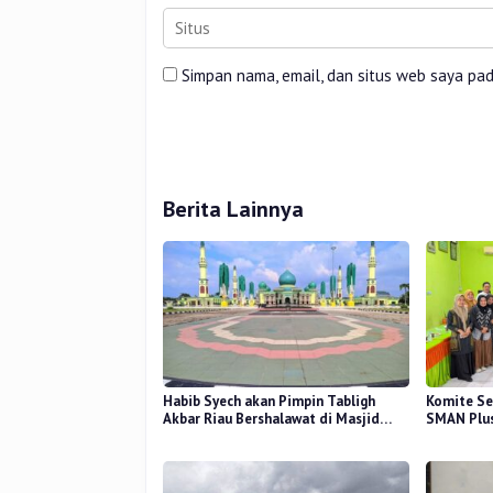
Simpan nama, email, dan situs web saya pa
Berita Lainnya
Habib Syech akan Pimpin Tabligh
Komite Se
Akbar Riau Bershalawat di Masjid
SMAN Plus
Raya An-Nur, Besok
Mutu Pend