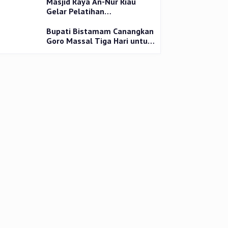
Masjid Raya An-Nur Riau
Gelar Pelatihan
Penyembelihan Kurban,
Langsung Praktik dan Gratis
Bupati Bistamam Canangkan
Goro Massal Tiga Hari untuk
Cegah DBD