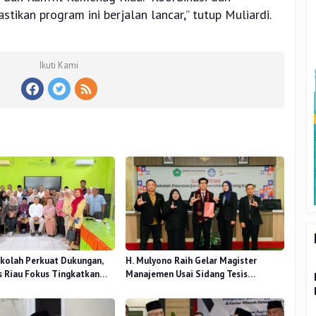
tikan program ini berjalan lancar,” tutup Muliardi.
Ikuti Kami
kolah Perkuat Dukungan,
H. Mulyono Raih Gelar Magister
 Riau Fokus Tingkatkan
Manajemen Usai Sidang Tesis
idikan
Perceived Stress Terhadap Beban
Kerja