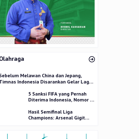
Olahraga
Sebelum Melawan China dan Jepang,
Timnas Indonesia Disarankan Gelar Laga
Uji Coba
5 Sanksi FIFA yang Pernah
Diterima Indonesia, Nomor 1
Terparah
Hasil Semifinal Liga
Champions: Arsenal Gigit
Jari, PSG Tantang Inter Milan
di Final