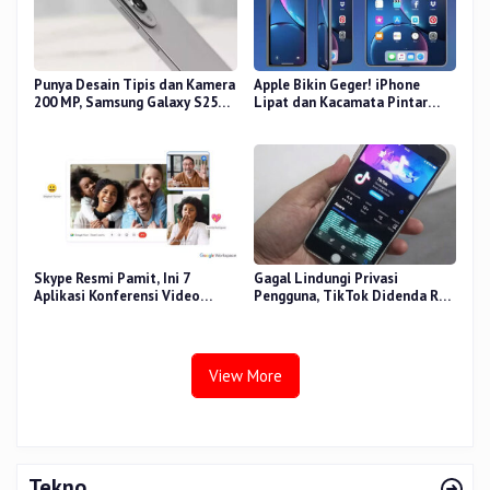
Punya Desain Tipis dan Kamera
Apple Bikin Geger! iPhone
200 MP, Samsung Galaxy S25
Lipat dan Kacamata Pintar
Edge Dirilis
Siap Rilis
Skype Resmi Pamit, Ini 7
Gagal Lindungi Privasi
Aplikasi Konferensi Video
Pengguna, TikTok Didenda Rp9
Penggantinya
Triliun oleh Uni Eropa
View More
Tekno