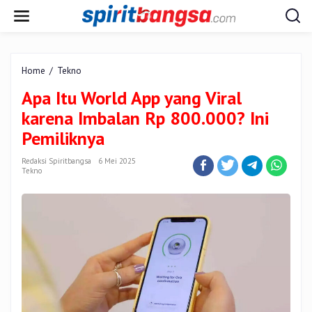
Lewati
ke
konten
Apa
Home
/
Tekno
Itu
Apa Itu World App yang Viral
World
App
karena Imbalan Rp 800.000? Ini
yang
Pemiliknya
Viral
karena
Redaksi Spiritbangsa
6 Mei 2025
Imbalan
Tekno
Rp
800.000?
Ini
Pemiliknya