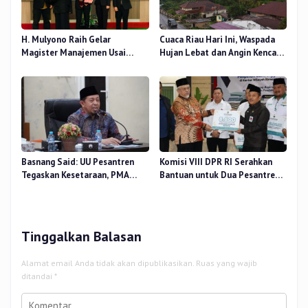
H. Mulyono Raih Gelar
Cuaca Riau Hari Ini, Waspada
Magister Manajemen Usai
Hujan Lebat dan Angin Kencang
Sidang Tesis Perceived Stress
di Beberapa Wilayah
Terhadap Beban Kerja
Basnang Said: UU Pesantren
Komisi VIII DPR RI Serahkan
Tegaskan Kesetaraan, PMA
Bantuan untuk Dua Pesantren
Nomor 30 Tahun 2025 Perkuat
dan 8.800 PIP di Riau
Tata Kelola
Tinggalkan Balasan
Alamat email Anda tidak akan dipublikasikan.
Ruas yang wajib
ditandai
*