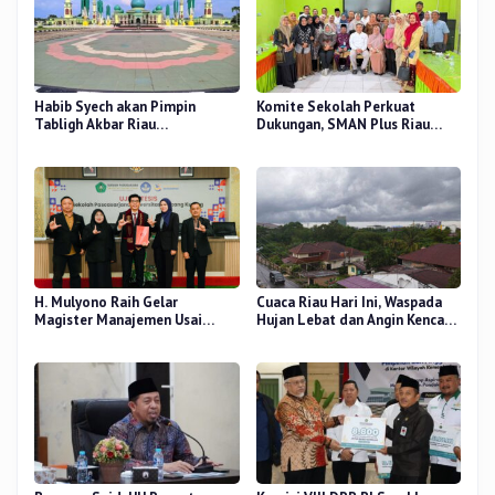
Habib Syech akan Pimpin
Komite Sekolah Perkuat
Tabligh Akbar Riau
Dukungan, SMAN Plus Riau
Bershalawat di Masjid Raya An-
Fokus Tingkatkan Mutu
Nur, Besok
Pendidikan
H. Mulyono Raih Gelar
Cuaca Riau Hari Ini, Waspada
Magister Manajemen Usai
Hujan Lebat dan Angin Kencang
Sidang Tesis Perceived Stress
di Beberapa Wilayah
Terhadap Beban Kerja