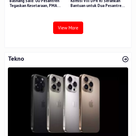
Basnang Said: UU Pesantren
Komisi VIII DPR RI Serahkan
Tegaskan Kesetaraan, PMA
Bantuan untuk Dua Pesantren
Nomor 30 Tahun 2025 Perkuat
dan 8.800 PIP di Riau
Tata Kelola
View More
Tekno