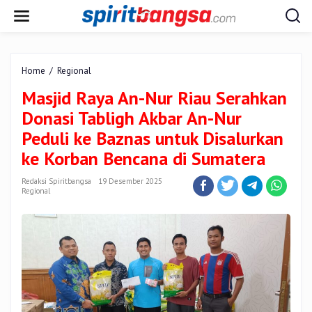
Lewati
ke
konten
Masjid
Home
/
Regional
Raya
Masjid Raya An-Nur Riau Serahkan
An-
Nur
Donasi Tabligh Akbar An-Nur
Riau
Peduli ke Baznas untuk Disalurkan
Serahkan
Donasi
ke Korban Bencana di Sumatera
Tabligh
Akbar
Redaksi Spiritbangsa
19 Desember 2025
An-
Regional
Nur
Peduli
ke
Baznas
untuk
Disalurkan
ke
Korban
Bencana