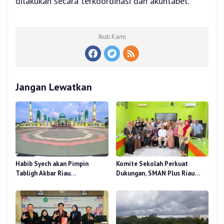
dilakukan secara terkoordinasi dan akuntabel.
Ikuti Kami
Jangan Lewatkan
Habib Syech akan Pimpin
Komite Sekolah Perkuat
Tabligh Akbar Riau
Dukungan, SMAN Plus Riau
Bershalawat di Masjid Raya An-
Fokus Tingkatkan Mutu
Nur, Besok
Pendidikan