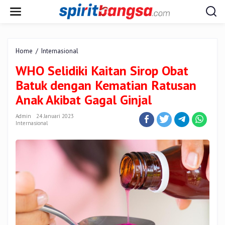
Lewati
ke
konten
WHO
Home
/
Internasional
Selidiki
WHO Selidiki Kaitan Sirop Obat
Kaitan
Sirop
Batuk dengan Kematian Ratusan
Obat
Anak Akibat Gagal Ginjal
Batuk
dengan
Admin
24 Januari 2023
Kematian
Internasional
Ratusan
Anak
Akibat
Gagal
Ginjal