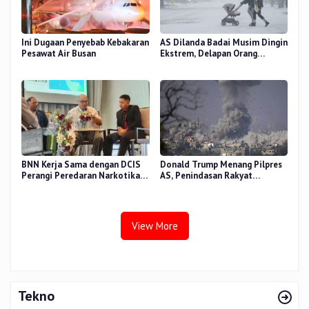
Ini Dugaan Penyebab Kebakaran
AS Dilanda Badai Musim Dingin
Pesawat Air Busan
Ekstrem, Delapan Orang
Dilaporkan Tewas
BNN Kerja Sama dengan DCIS
Donald Trump Menang Pilpres
Perangi Peredaran Narkotika
AS, Penindasan Rakyat
Antar Negara
Palestina oleh Israel Akan
Meningkat
View More
Tekno