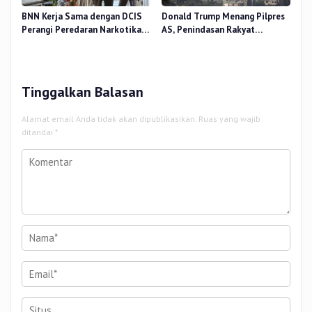
BNN Kerja Sama dengan DCIS
Donald Trump Menang Pilpres
Perangi Peredaran Narkotika
AS, Penindasan Rakyat
Antar Negara
Palestina oleh Israel Akan
Meningkat
Tinggalkan Balasan
Alamat email Anda tidak akan dipublikasikan.
Ruas yang wajib
ditandai
*