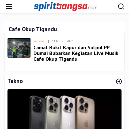
Lewati
ke
konten
Cafe Okup Tigandu
Oleh
Regional
|
11 Januari 2023
Admin
Camat Bukit Kapur dan Satpol PP
Dumai Bubarkan Kegiatan Live Musik
Cafe Okup Tigandu
Tekno