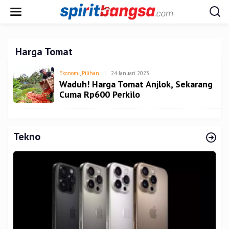
Lewati
ke
konten
Harga Tomat
Oleh
Ekonomi
,
Pilihan
|
24 Januari 2023
Admin
Waduh! Harga Tomat Anjlok, Sekarang
Cuma Rp600 Perkilo
Tekno