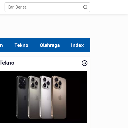
an
Tekno
Olahraga
Index
Tekno