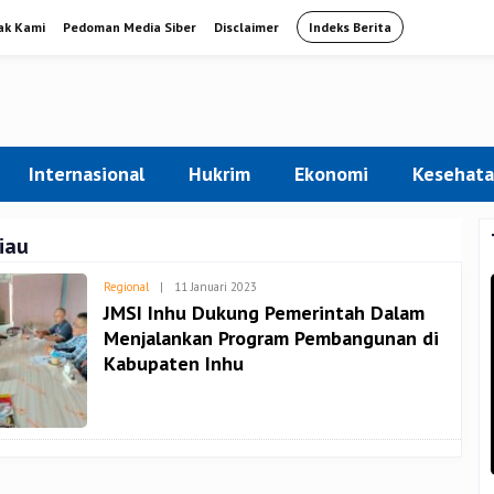
ak Kami
Pedoman Media Siber
Disclaimer
Indeks Berita
Internasional
Hukrim
Ekonomi
Kesehat
iau
Oleh
Regional
|
11 Januari 2023
Admin
JMSI Inhu Dukung Pemerintah Dalam
Menjalankan Program Pembangunan di
Kabupaten Inhu