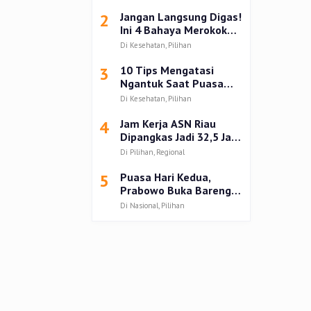
Kampar
2
Jangan Langsung Digas!
Ini 4 Bahaya Merokok
setelah Buka Puasa
Di Kesehatan, Pilihan
3
10 Tips Mengatasi
Ngantuk Saat Puasa
Ramadhan 2025
Di Kesehatan, Pilihan
4
Jam Kerja ASN Riau
Dipangkas Jadi 32,5 Jam
Seminggu Selama
Di Pilihan, Regional
Ramadan 1446 H
5
Puasa Hari Kedua,
Prabowo Buka Bareng
Anak dan Mantan Istri
Di Nasional, Pilihan