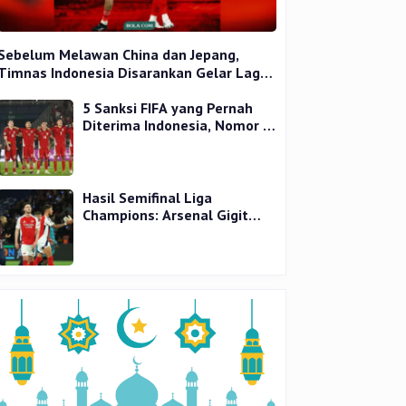
Sebelum Melawan China dan Jepang,
Timnas Indonesia Disarankan Gelar Laga
Uji Coba
5 Sanksi FIFA yang Pernah
Diterima Indonesia, Nomor 1
Terparah
Hasil Semifinal Liga
Champions: Arsenal Gigit
Jari, PSG Tantang Inter Milan
di Final