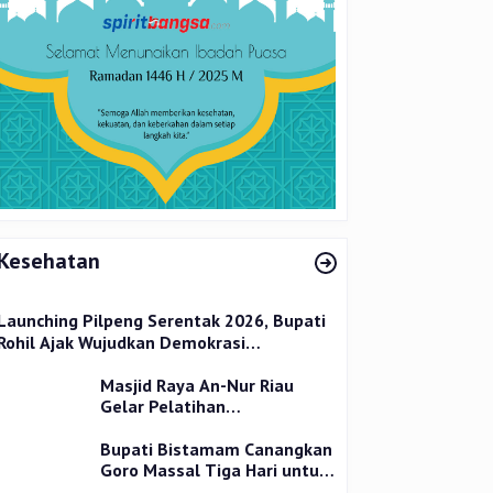
Kesehatan
Launching Pilpeng Serentak 2026, Bupati
Rohil Ajak Wujudkan Demokrasi
Bermartabat
Masjid Raya An-Nur Riau
Gelar Pelatihan
Penyembelihan Kurban,
Langsung Praktik dan Gratis
Bupati Bistamam Canangkan
Goro Massal Tiga Hari untuk
Cegah DBD