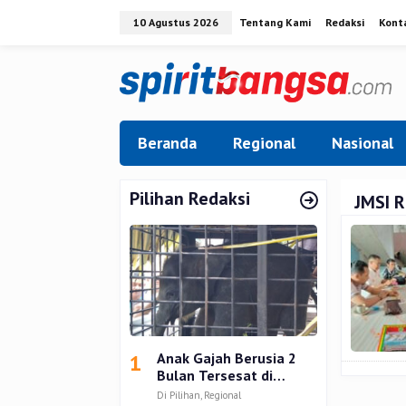
Lewati
10 Agustus 2026
Tentang Kami
Redaksi
Kont
ke
konten
Beranda
Regional
Nasional
Pilihan Redaksi
JMSI R
1
Anak Gajah Berusia 2
Bulan Tersesat di
Permukiman Warga
Di Pilihan, Regional