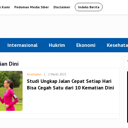
k Kami
Pedoman Media Siber
Disclaimer
Indeks Berita
Internasional
Hukrim
Ekonomi
Kesehat
an Dini
Oleh
Kesehatan
|
2 Maret 2023
Admin
Studi Ungkap Jalan Cepat Setiap Hari
Bisa Cegah Satu dari 10 Kematian Dini