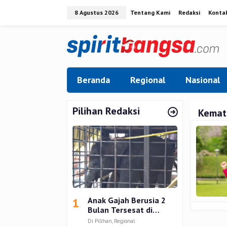
Lewati
8 Agustus 2026
Tentang Kami
Redaksi
Konta
ke
konten
Beranda
Regional
Nasional
Pilihan Redaksi
Kemati
1
Anak Gajah Berusia 2
Bulan Tersesat di
Permukiman Warga
Di Pilihan, Regional