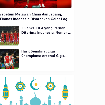
Sebelum Melawan China dan Jepang,
Timnas Indonesia Disarankan Gelar Laga
Uji Coba
5 Sanksi FIFA yang Pernah
Diterima Indonesia, Nomor 1
Terparah
Hasil Semifinal Liga
Champions: Arsenal Gigit
Jari, PSG Tantang Inter Milan
di Final