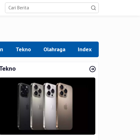
an
Tekno
Olahraga
Index
Tekno