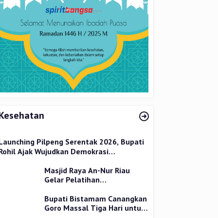
Kesehatan
Launching Pilpeng Serentak 2026, Bupati
Rohil Ajak Wujudkan Demokrasi
Bermartabat
Masjid Raya An-Nur Riau
Gelar Pelatihan
Penyembelihan Kurban,
Langsung Praktik dan Gratis
Bupati Bistamam Canangkan
Goro Massal Tiga Hari untuk
Cegah DBD