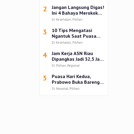
Kampar
2
Jangan Langsung Digas!
Ini 4 Bahaya Merokok
setelah Buka Puasa
Di Kesehatan, Pilihan
3
10 Tips Mengatasi
Ngantuk Saat Puasa
Ramadhan 2025
Di Kesehatan, Pilihan
4
Jam Kerja ASN Riau
Dipangkas Jadi 32,5 Jam
Seminggu Selama
Di Pilihan, Regional
Ramadan 1446 H
5
Puasa Hari Kedua,
Prabowo Buka Bareng
Anak dan Mantan Istri
Di Nasional, Pilihan