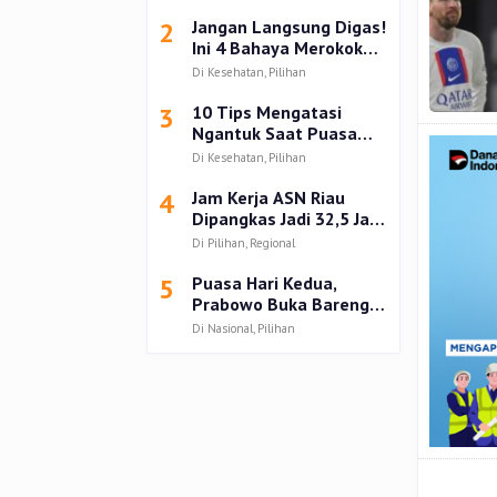
Kampar
2
Jangan Langsung Digas!
Ini 4 Bahaya Merokok
setelah Buka Puasa
Di Kesehatan, Pilihan
3
10 Tips Mengatasi
Ngantuk Saat Puasa
Ramadhan 2025
Di Kesehatan, Pilihan
4
Jam Kerja ASN Riau
Dipangkas Jadi 32,5 Jam
Seminggu Selama
Di Pilihan, Regional
Ramadan 1446 H
5
Puasa Hari Kedua,
Prabowo Buka Bareng
Anak dan Mantan Istri
Di Nasional, Pilihan