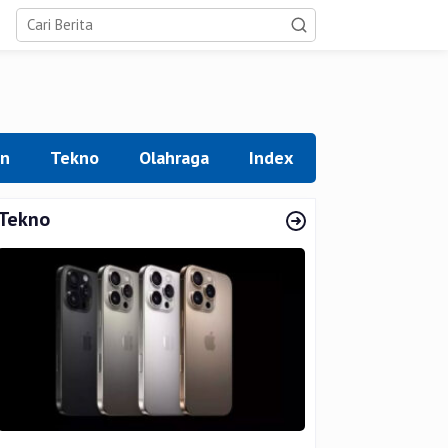
an
Tekno
Olahraga
Index
Tekno