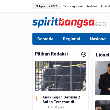
Lewati
9 Agustus 2026
Tentang Kami
Redaksi
Konta
ke
konten
Beranda
Regional
Nasional
Pilihan Redaksi
Lionel
1
Anak Gajah Berusia 2
Bulan Tersesat di
Permukiman Warga
Di Pilihan, Regional