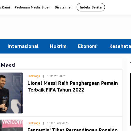
k Kami
Pedoman Media Siber
Disclaimer
Indeks Berita
Internasional
Hukrim
Ekonomi
Kesehat
 Messi
Oleh
Olahraga
|
1 Maret 2023
Admin
Lionel Messi Raih Penghargaan Pemain
Terbaik FIFA Tahun 2022
Oleh
Olahraga
|
18 Januari 2023
Admin
Fantastis! Tiket Pertandingan Ronaldo