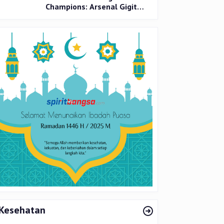
Champions: Arsenal Gigit
Jari, PSG Tantang Inter Milan
di Final
Kesehatan