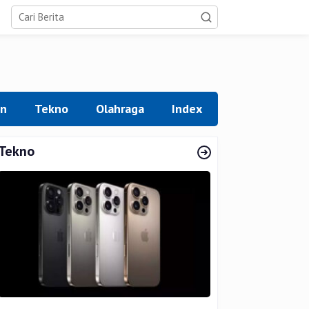
an
Tekno
Olahraga
Index
Tekno