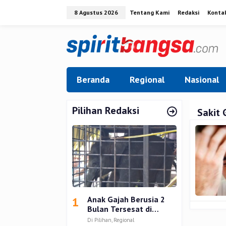
Lewati
8 Agustus 2026
Tentang Kami
Redaksi
Konta
ke
konten
Beranda
Regional
Nasional
Pilihan Redaksi
Sakit 
1
Anak Gajah Berusia 2
Bulan Tersesat di
Permukiman Warga
Di Pilihan, Regional