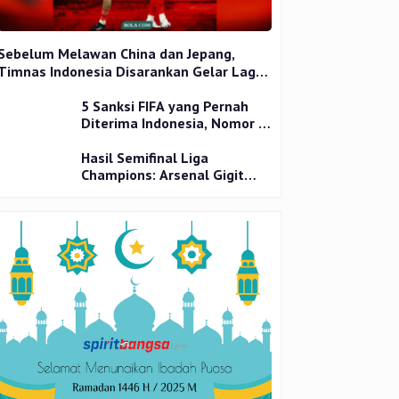
Sebelum Melawan China dan Jepang,
Timnas Indonesia Disarankan Gelar Laga
Uji Coba
5 Sanksi FIFA yang Pernah
Diterima Indonesia, Nomor 1
Terparah
Hasil Semifinal Liga
Champions: Arsenal Gigit
Jari, PSG Tantang Inter Milan
di Final