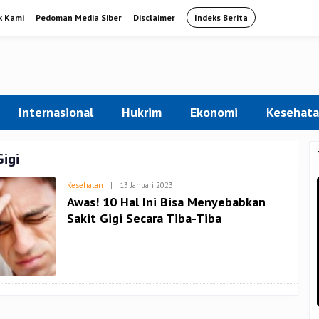
k Kami
Pedoman Media Siber
Disclaimer
Indeks Berita
Internasional
Hukrim
Ekonomi
Kesehat
Gigi
Oleh
Kesehatan
|
13 Januari 2023
Admin
Awas! 10 Hal Ini Bisa Menyebabkan
Sakit Gigi Secara Tiba-Tiba