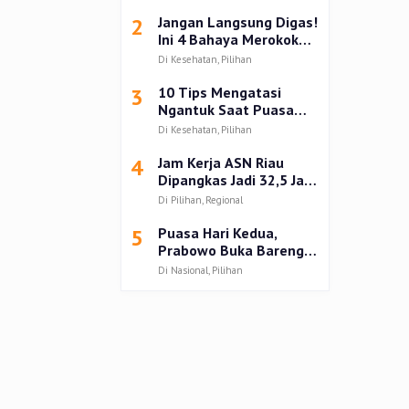
Kampar
2
Jangan Langsung Digas!
Ini 4 Bahaya Merokok
setelah Buka Puasa
Di Kesehatan, Pilihan
3
10 Tips Mengatasi
Ngantuk Saat Puasa
Ramadhan 2025
Di Kesehatan, Pilihan
4
Jam Kerja ASN Riau
Dipangkas Jadi 32,5 Jam
Seminggu Selama
Di Pilihan, Regional
Ramadan 1446 H
5
Puasa Hari Kedua,
Prabowo Buka Bareng
Anak dan Mantan Istri
Di Nasional, Pilihan