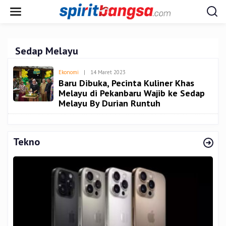
Lewati
ke
konten
Sedap Melayu
Oleh
Ekonomi
|
14 Maret 2023
Admin
Baru Dibuka, Pecinta Kuliner Khas
Melayu di Pekanbaru Wajib ke Sedap
Melayu By Durian Runtuh
Tekno