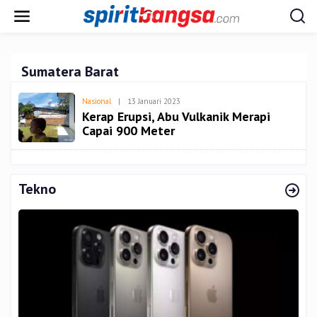
Lewati
ke
konten
Sumatera Barat
Oleh
Nasional
|
13 Januari 2023
Admin
Kerap Erupsi, Abu Vulkanik Merapi
Capai 900 Meter
Tekno