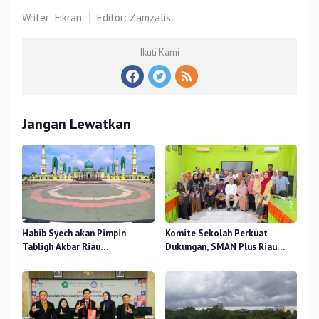
Writer: Fikran
Editor: Zamzalis
Ikuti Kami
Jangan Lewatkan
Habib Syech akan Pimpin
Komite Sekolah Perkuat
Tabligh Akbar Riau
Dukungan, SMAN Plus Riau
Bershalawat di Masjid Raya An-
Fokus Tingkatkan Mutu
Nur, Besok
Pendidikan