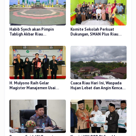
Habib Syech akan Pimpin
Komite Sekolah Perkuat
Tabligh Akbar Riau
Dukungan, SMAN Plus Riau
Bershalawat di Masjid Raya An-
Fokus Tingkatkan Mutu
Nur, Besok
Pendidikan
H. Mulyono Raih Gelar
Cuaca Riau Hari Ini, Waspada
Magister Manajemen Usai
Hujan Lebat dan Angin Kencang
Sidang Tesis Perceived Stress
di Beberapa Wilayah
Terhadap Beban Kerja