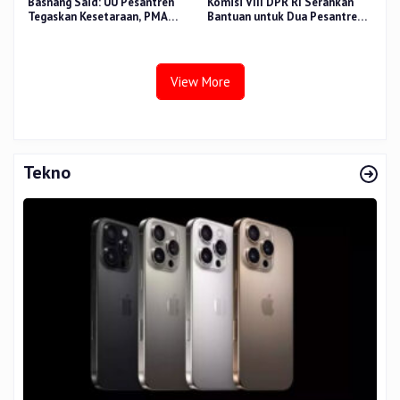
Basnang Said: UU Pesantren
Komisi VIII DPR RI Serahkan
Tegaskan Kesetaraan, PMA
Bantuan untuk Dua Pesantren
Nomor 30 Tahun 2025 Perkuat
dan 8.800 PIP di Riau
Tata Kelola
View More
Tekno