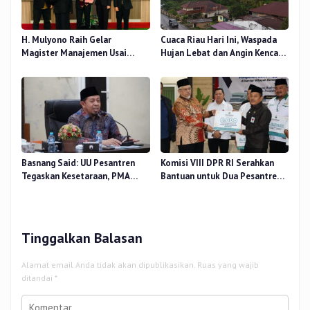
H. Mulyono Raih Gelar
Cuaca Riau Hari Ini, Waspada
Magister Manajemen Usai
Hujan Lebat dan Angin Kencang
Sidang Tesis Perceived Stress
di Beberapa Wilayah
Terhadap Beban Kerja
Basnang Said: UU Pesantren
Komisi VIII DPR RI Serahkan
Tegaskan Kesetaraan, PMA
Bantuan untuk Dua Pesantren
Nomor 30 Tahun 2025 Perkuat
dan 8.800 PIP di Riau
Tata Kelola
Tinggalkan Balasan
Alamat email Anda tidak akan dipublikasikan.
Ruas yang wajib
ditandai
*