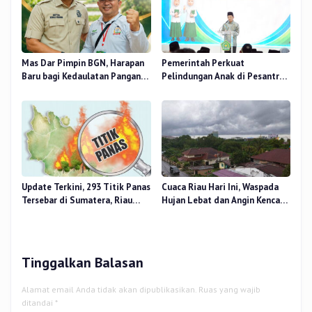
Mas Dar Pimpin BGN, Harapan
Pemerintah Perkuat
Baru bagi Kedaulatan Pangan
Pelindungan Anak di Pesantren
dan Gizi Nasional
dan Madrasah melalui Gernas
RANA
Update Terkini, 293 Titik Panas
Cuaca Riau Hari Ini, Waspada
Tersebar di Sumatera, Riau
Hujan Lebat dan Angin Kencang
Sumbang 14 Titik
di Beberapa Wilayah
Tinggalkan Balasan
Alamat email Anda tidak akan dipublikasikan.
Ruas yang wajib
ditandai
*