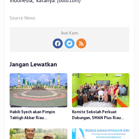
Indonesia,” katanya.
(bola.com)
Source News
Ikuti Kami
Jangan Lewatkan
Habib Syech akan Pimpin
Komite Sekolah Perkuat
Tabligh Akbar Riau
Dukungan, SMAN Plus Riau
Bershalawat di Masjid Raya An-
Fokus Tingkatkan Mutu
Nur, Besok
Pendidikan