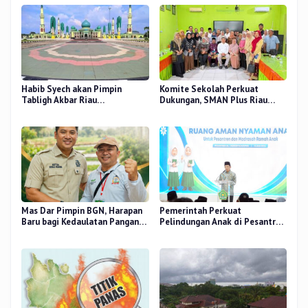
Habib Syech akan Pimpin
Komite Sekolah Perkuat
Tabligh Akbar Riau
Dukungan, SMAN Plus Riau
Bershalawat di Masjid Raya An-
Fokus Tingkatkan Mutu
Nur, Besok
Pendidikan
Mas Dar Pimpin BGN, Harapan
Pemerintah Perkuat
Baru bagi Kedaulatan Pangan
Pelindungan Anak di Pesantren
dan Gizi Nasional
dan Madrasah melalui Gernas
RANA