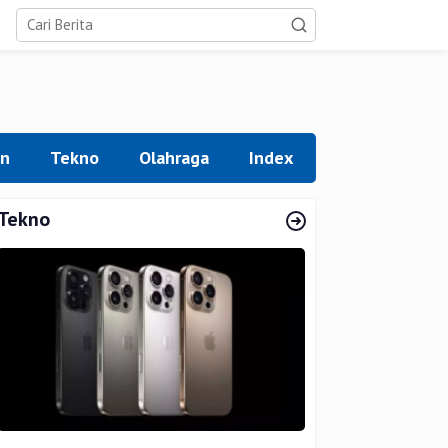
an
Tekno
Olahraga
Index
Tekno