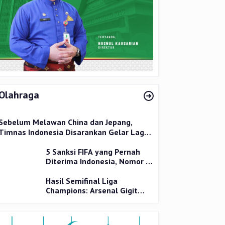
Olahraga
Sebelum Melawan China dan Jepang,
Timnas Indonesia Disarankan Gelar Laga
Uji Coba
5 Sanksi FIFA yang Pernah
Diterima Indonesia, Nomor 1
Terparah
Hasil Semifinal Liga
Champions: Arsenal Gigit
Jari, PSG Tantang Inter Milan
di Final