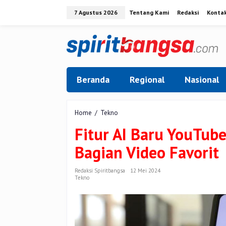
Lewati
7 Agustus 2026
Tentang Kami
Redaksi
Konta
ke
konten
Beranda
Regional
Nasional
Fitur
Home
/
Tekno
AI
Fitur AI Baru YouTub
Baru
YouTube,
Bagian Video Favorit
Pengguna
Bisa
Lompat
Redaksi Spiritbangsa
12 Mei 2024
Tekno
ke
Bagian
Video
Favorit