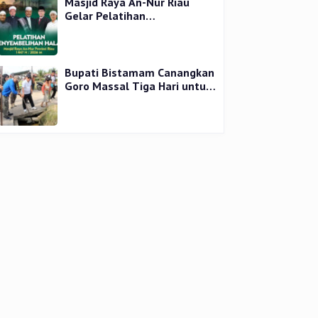
Masjid Raya An-Nur Riau
Gelar Pelatihan
Penyembelihan Kurban,
Langsung Praktik dan Gratis
Bupati Bistamam Canangkan
Goro Massal Tiga Hari untuk
Cegah DBD