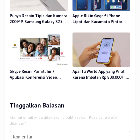
Punya Desain Tipis dan Kamera
Apple Bikin Geger! iPhone
200 MP, Samsung Galaxy S25
Lipat dan Kacamata Pintar
Edge Dirilis
Siap Rilis
Skype Resmi Pamit, Ini 7
Apa Itu World App yang Viral
Aplikasi Konferensi Video
karena Imbalan Rp 800.000? Ini
Penggantinya
Pemiliknya
Tinggalkan Balasan
Alamat email Anda tidak akan dipublikasikan.
Ruas yang wajib
ditandai
*