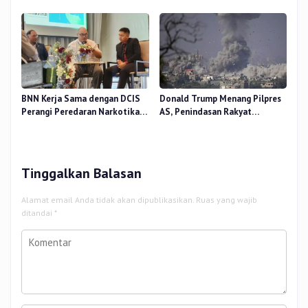
Dilaporkan Tewas
BNN Kerja Sama dengan DCIS
Donald Trump Menang Pilpres
Perangi Peredaran Narkotika
AS, Penindasan Rakyat
Antar Negara
Palestina oleh Israel Akan
Meningkat
Tinggalkan Balasan
Alamat email Anda tidak akan dipublikasikan.
Ruas yang wajib
ditandai
*