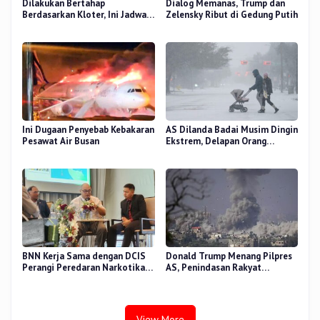
Dilakukan Bertahap
Dialog Memanas, Trump dan
Berdasarkan Kloter, Ini Jadwal
Zelensky Ribut di Gedung Putih
Pemulangan Jemaah Haji Riau
Ini Dugaan Penyebab Kebakaran
AS Dilanda Badai Musim Dingin
Pesawat Air Busan
Ekstrem, Delapan Orang
Dilaporkan Tewas
BNN Kerja Sama dengan DCIS
Donald Trump Menang Pilpres
Perangi Peredaran Narkotika
AS, Penindasan Rakyat
Antar Negara
Palestina oleh Israel Akan
Meningkat
View More