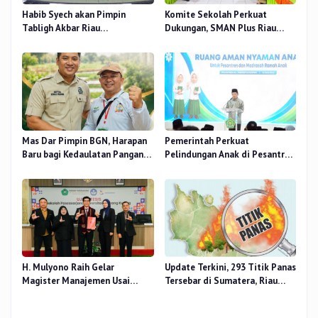
Habib Syech akan Pimpin
Komite Sekolah Perkuat
Tabligh Akbar Riau
Dukungan, SMAN Plus Riau
Bershalawat di Masjid Raya An-
Fokus Tingkatkan Mutu
Nur, Besok
Pendidikan
Mas Dar Pimpin BGN, Harapan
Pemerintah Perkuat
Baru bagi Kedaulatan Pangan
Pelindungan Anak di Pesantren
dan Gizi Nasional
dan Madrasah melalui Gernas
RANA
H. Mulyono Raih Gelar
Update Terkini, 293 Titik Panas
Magister Manajemen Usai
Tersebar di Sumatera, Riau
Sidang Tesis Perceived Stress
Sumbang 14 Titik
Terhadap Beban Kerja