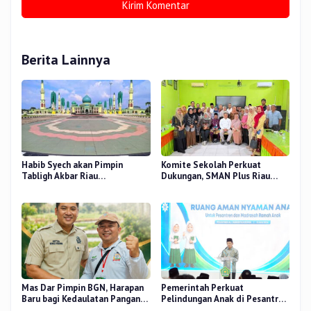
Berita Lainnya
Habib Syech akan Pimpin
Komite Sekolah Perkuat
Tabligh Akbar Riau
Dukungan, SMAN Plus Riau
Bershalawat di Masjid Raya An-
Fokus Tingkatkan Mutu
Nur, Besok
Pendidikan
Mas Dar Pimpin BGN, Harapan
Pemerintah Perkuat
Baru bagi Kedaulatan Pangan
Pelindungan Anak di Pesantren
dan Gizi Nasional
dan Madrasah melalui Gernas