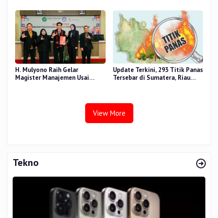
RANA
H. Mulyono Raih Gelar
Update Terkini, 293 Titik Panas
Magister Manajemen Usai
Tersebar di Sumatera, Riau
Sidang Tesis Perceived Stress
Sumbang 14 Titik
Terhadap Beban Kerja
View More
Tekno