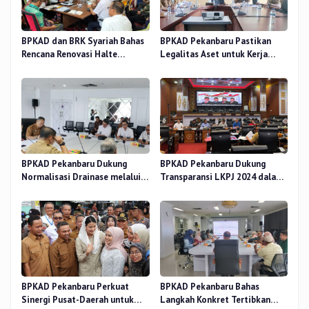
BPKAD dan BRK Syariah Bahas
BPKAD Pekanbaru Pastikan
Rencana Renovasi Halte
Legalitas Aset untuk Kerja
Strategis di Pekanbaru
Sama Pengolahan Sampah TPA
BPKAD Pekanbaru Dukung
BPKAD Pekanbaru Dukung
Normalisasi Drainase melalui
Transparansi LKPJ 2024 dalam
Verifikasi Aset
Rapat Pansus DPRD
BPKAD Pekanbaru Perkuat
BPKAD Pekanbaru Bahas
Sinergi Pusat-Daerah untuk
Langkah Konkret Tertibkan