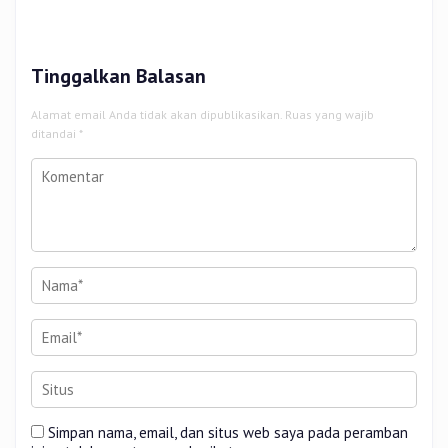
Ekonomi Kerakyatan di Pasar
Aset Kendaraan Dinas
Cik Puan
Tinggalkan Balasan
Alamat email Anda tidak akan dipublikasikan.
Ruas yang wajib
ditandai
*
Simpan nama, email, dan situs web saya pada peramban