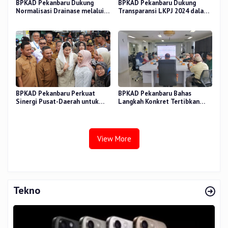
BPKAD Pekanbaru Dukung
BPKAD Pekanbaru Dukung
Normalisasi Drainase melalui
Transparansi LKPJ 2024 dalam
Verifikasi Aset
Rapat Pansus DPRD
BPKAD Pekanbaru Perkuat
BPKAD Pekanbaru Bahas
Sinergi Pusat-Daerah untuk
Langkah Konkret Tertibkan
Ekonomi Kerakyatan di Pasar
Aset Kendaraan Dinas
Cik Puan
View More
Tekno