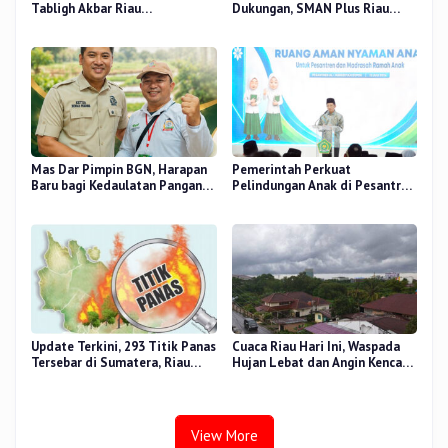
Tabligh Akbar Riau
Dukungan, SMAN Plus Riau
Bershalawat di Masjid Raya An-
Fokus Tingkatkan Mutu
Nur, Besok
Pendidikan
Mas Dar Pimpin BGN, Harapan
Pemerintah Perkuat
Baru bagi Kedaulatan Pangan
Pelindungan Anak di Pesantren
dan Gizi Nasional
dan Madrasah melalui Gernas
RANA
Update Terkini, 293 Titik Panas
Cuaca Riau Hari Ini, Waspada
Tersebar di Sumatera, Riau
Hujan Lebat dan Angin Kencang
Sumbang 14 Titik
di Beberapa Wilayah
View More