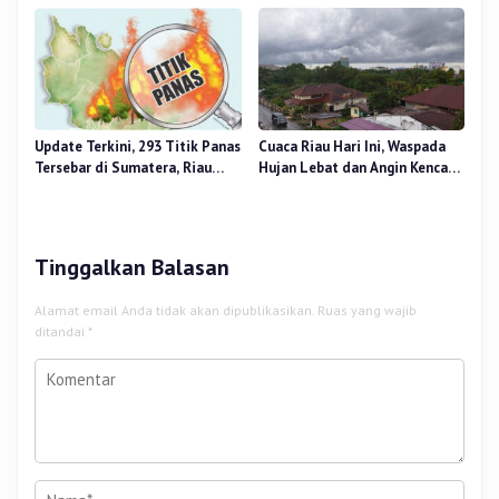
RANA
Update Terkini, 293 Titik Panas
Cuaca Riau Hari Ini, Waspada
Tersebar di Sumatera, Riau
Hujan Lebat dan Angin Kencang
Sumbang 14 Titik
di Beberapa Wilayah
Tinggalkan Balasan
Alamat email Anda tidak akan dipublikasikan.
Ruas yang wajib
ditandai
*