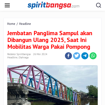
Lewati
ke
konten
Jembatan
Home
/
Headline
Panglima
Jembatan Panglima Sampul akan
Sampul
akan
Dibangun Ulang 2025, Saat Ini
Dibangun
Mobilitas Warga Pakai Pompong
Ulang
2025,
Redaksi Spiritbangsa
26 Mei 2024
Saat
Headline
,
Olahraga
Ini
Mobilitas
Warga
Pakai
Pompong