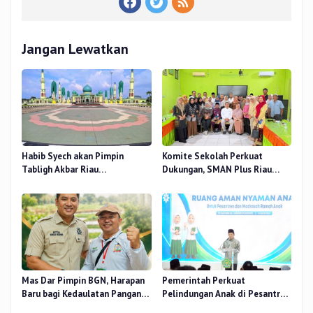
Jangan Lewatkan
Habib Syech akan Pimpin
Komite Sekolah Perkuat
Tabligh Akbar Riau
Dukungan, SMAN Plus Riau
Bershalawat di Masjid Raya An-
Fokus Tingkatkan Mutu
Nur, Besok
Pendidikan
Mas Dar Pimpin BGN, Harapan
Pemerintah Perkuat
Baru bagi Kedaulatan Pangan
Pelindungan Anak di Pesantren
dan Gizi Nasional
dan Madrasah melalui Gernas