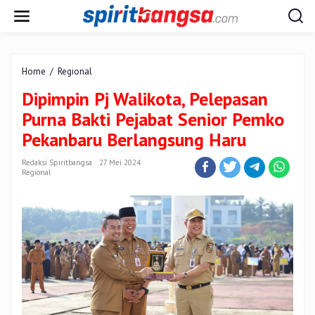
Lewati
ke
konten
Dipimpin
Home
/
Regional
Pj
Dipimpin Pj Walikota, Pelepasan
Walikota,
Pelepasan
Purna Bakti Pejabat Senior Pemko
Purna
Pekanbaru Berlangsung Haru
Bakti
Pejabat
Redaksi Spiritbangsa
27 Mei 2024
Senior
Regional
Pemko
Pekanbaru
Berlangsung
Haru