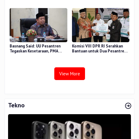
Sidang Tesis Perceived Stress
di Beberapa Wilayah
Terhadap Beban Kerja
Basnang Said: UU Pesantren
Komisi VIII DPR RI Serahkan
Tegaskan Kesetaraan, PMA
Bantuan untuk Dua Pesantren
Nomor 30 Tahun 2025 Perkuat
dan 8.800 PIP di Riau
Tata Kelola
View More
Tekno