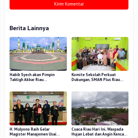
Berita Lainnya
Habib Syech akan Pimpin
Komite Sekolah Perkuat
Tabligh Akbar Riau
Dukungan, SMAN Plus Riau
Bershalawat di Masjid Raya An-
Fokus Tingkatkan Mutu
Nur, Besok
Pendidikan
H. Mulyono Raih Gelar
Cuaca Riau Hari Ini, Waspada
Magister Manajemen Usai
Hujan Lebat dan Angin Kencang