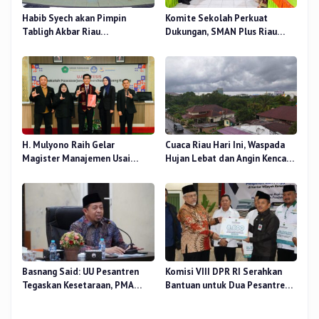
Habib Syech akan Pimpin
Komite Sekolah Perkuat
Tabligh Akbar Riau
Dukungan, SMAN Plus Riau
Bershalawat di Masjid Raya An-
Fokus Tingkatkan Mutu
Nur, Besok
Pendidikan
H. Mulyono Raih Gelar
Cuaca Riau Hari Ini, Waspada
Magister Manajemen Usai
Hujan Lebat dan Angin Kencang
Sidang Tesis Perceived Stress
di Beberapa Wilayah
Terhadap Beban Kerja
Basnang Said: UU Pesantren
Komisi VIII DPR RI Serahkan
Tegaskan Kesetaraan, PMA
Bantuan untuk Dua Pesantren
Nomor 30 Tahun 2025 Perkuat
dan 8.800 PIP di Riau
Tata Kelola