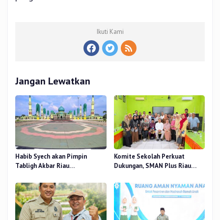
Ikuti Kami
Jangan Lewatkan
Habib Syech akan Pimpin
Komite Sekolah Perkuat
Tabligh Akbar Riau
Dukungan, SMAN Plus Riau
Bershalawat di Masjid Raya An-
Fokus Tingkatkan Mutu
Nur, Besok
Pendidikan