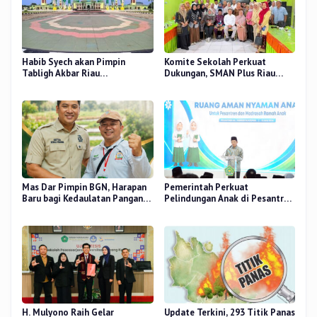
Habib Syech akan Pimpin
Komite Sekolah Perkuat
Tabligh Akbar Riau
Dukungan, SMAN Plus Riau
Bershalawat di Masjid Raya An-
Fokus Tingkatkan Mutu
Nur, Besok
Pendidikan
Mas Dar Pimpin BGN, Harapan
Pemerintah Perkuat
Baru bagi Kedaulatan Pangan
Pelindungan Anak di Pesantren
dan Gizi Nasional
dan Madrasah melalui Gernas
RANA
H. Mulyono Raih Gelar
Update Terkini, 293 Titik Panas