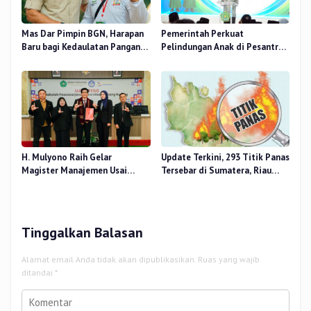
Mas Dar Pimpin BGN, Harapan
Pemerintah Perkuat
Baru bagi Kedaulatan Pangan
Pelindungan Anak di Pesantren
dan Gizi Nasional
dan Madrasah melalui Gernas
RANA
H. Mulyono Raih Gelar
Update Terkini, 293 Titik Panas
Magister Manajemen Usai
Tersebar di Sumatera, Riau
Sidang Tesis Perceived Stress
Sumbang 14 Titik
Terhadap Beban Kerja
Tinggalkan Balasan
Alamat email Anda tidak akan dipublikasikan.
Ruas yang wajib
ditandai
*