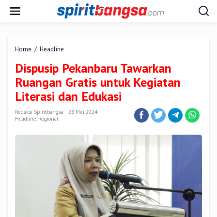
Lewati
ke
konten
Dispusip
Home
/
Headline
Pekanbaru
Dispusip Pekanbaru Tawarkan
Tawarkan
Ruangan
Ruangan Gratis untuk Kegiatan
Gratis
Literasi dan Edukasi
untuk
Kegiatan
Redaksi Spiritbangsa
28 Mei 2024
Literasi
Headline
,
Regional
dan
Edukasi