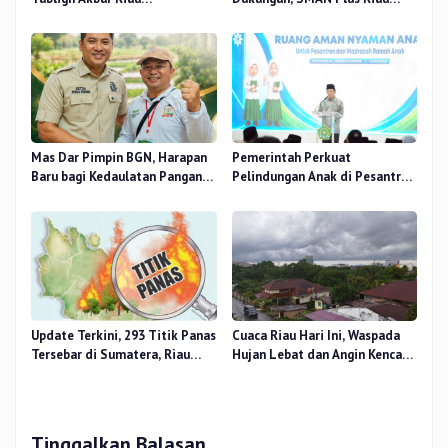
Bershalawat di Masjid Raya An-
Fokus Tingkatkan Mutu
Nur, Besok
Pendidikan
Mas Dar Pimpin BGN, Harapan
Pemerintah Perkuat
Baru bagi Kedaulatan Pangan
Pelindungan Anak di Pesantren
dan Gizi Nasional
dan Madrasah melalui Gernas
RANA
Update Terkini, 293 Titik Panas
Cuaca Riau Hari Ini, Waspada
Tersebar di Sumatera, Riau
Hujan Lebat dan Angin Kencang
Sumbang 14 Titik
di Beberapa Wilayah
Tinggalkan Balasan