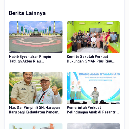
Berita Lainnya
Habib Syech akan Pimpin
Komite Sekolah Perkuat
Tabligh Akbar Riau
Dukungan, SMAN Plus Riau
Bershalawat di Masjid Raya An-
Fokus Tingkatkan Mutu
Nur, Besok
Pendidikan
Mas Dar Pimpin BGN, Harapan
Pemerintah Perkuat
Baru bagi Kedaulatan Pangan
Pelindungan Anak di Pesantren
dan Gizi Nasional
dan Madrasah melalui Gernas
RANA