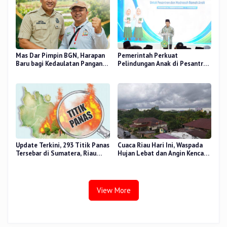
Mas Dar Pimpin BGN, Harapan
Pemerintah Perkuat
Baru bagi Kedaulatan Pangan
Pelindungan Anak di Pesantren
dan Gizi Nasional
dan Madrasah melalui Gernas
RANA
Update Terkini, 293 Titik Panas
Cuaca Riau Hari Ini, Waspada
Tersebar di Sumatera, Riau
Hujan Lebat dan Angin Kencang
Sumbang 14 Titik
di Beberapa Wilayah
View More