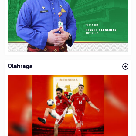
Olahraga