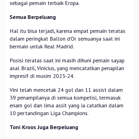
sebagai pemain terbaik Eropa.
Semua Berpeluang
Hal itu bisa terjadi, karena empat pemain teratas
dalam peringkat Ballon d’Or semuanya saat ini
bermain untuk Real Madrid.
Posisi teratas saat ini masih dihuni pemain sayap
asal Brazil, Vinicius, yang mencatatkan penapilan
impresif di musim 2023-24.
Vini telah mencetak 24 gol dan 11 assist dalam
39 penampilanya di semua kompetisi, termasuk
enam gol dan lima assit yang ia catatkan dalam
10 pertandingan Liga Champions.
Toni Kroos Juga Berpeluang