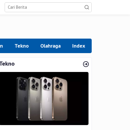
an
Tekno
Olahraga
Index
Tekno