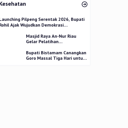
Kesehatan
Launching Pilpeng Serentak 2026, Bupati
Rohil Ajak Wujudkan Demokrasi
Bermartabat
Masjid Raya An-Nur Riau
Gelar Pelatihan
Penyembelihan Kurban,
Langsung Praktik dan Gratis
Bupati Bistamam Canangkan
Goro Massal Tiga Hari untuk
Cegah DBD