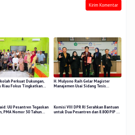
kolah Perkuat Dukungan,
H. Mulyono Raih Gelar Magister
 Riau Fokus Tingkatkan
Manajemen Usai Sidang Tesis
idikan
Perceived Stress Terhadap Beban
Kerja
aid: UU Pesantren Tegaskan
Komisi VIII DPR RI Serahkan Bantuan
n, PMA Nomor 30 Tahun
untuk Dua Pesantren dan 8.800 PIP di
uat Tata Kelola
Riau