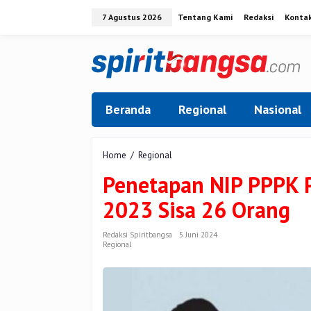
Lewati
7 Agustus 2026
Tentang Kami
Redaksi
Konta
ke
konten
Beranda
Regional
Nasional
Penetapan
Home
/
Regional
NIP
Penetapan NIP PPPK 
PPPK
Pemprov
2023 Sisa 26 Orang
Riau
yang
Lulus
Redaksi Spiritbangsa
5 Juni 2024
Regional
2023
Sisa
26
Orang