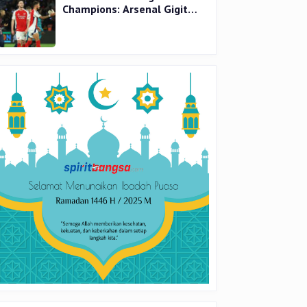
Champions: Arsenal Gigit
Jari, PSG Tantang Inter Milan
di Final