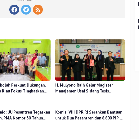
kolah Perkuat Dukungan,
H. Mulyono Raih Gelar Magister
 Riau Fokus Tingkatkan
Manajemen Usai Sidang Tesis
idikan
Perceived Stress Terhadap Beban
Kerja
aid: UU Pesantren Tegaskan
Komisi VIII DPR RI Serahkan Bantuan
n, PMA Nomor 30 Tahun
untuk Dua Pesantren dan 8.800 PIP di
uat Tata Kelola
Riau