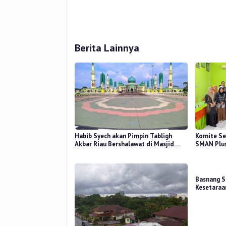
Berita Lainnya
Habib Syech akan Pimpin Tabligh
Komite Se
Akbar Riau Bershalawat di Masjid
SMAN Plus
Raya An-Nur, Besok
Mutu Pend
Basnang S
Kesetaraa
2025 Perk