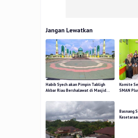
Jangan Lewatkan
Habib Syech akan Pimpin Tabligh
Komite Se
Akbar Riau Bershalawat di Masjid
SMAN Plus
Raya An-Nur, Besok
Mutu Pend
Basnang S
Kesetaraa
2025 Perk