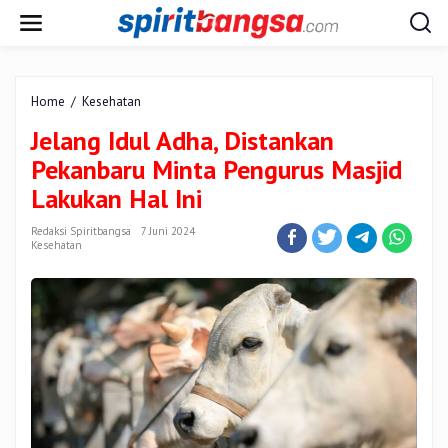
Lewati
ke
konten
Jelang
Home
/
Kesehatan
Idul
Jelang Idul Adha, Distankan
Adha,
Distankan
Pekanbaru Minta Pengurus Masjid
Pekanbaru
Lakukan Hal Ini
Minta
Pengurus
Redaksi Spiritbangsa
7 Juni 2024
Masjid
Kesehatan
Lakukan
Hal
Ini