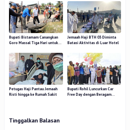
Bermartabat
Gratis
Bupati Bistamam Canangkan
Jemaah Haji BTH 03 Diminta
Goro Massal Tiga Hari untuk
Batasi Aktivitas di Luar Hotel
Cegah DBD
Petugas Haji Pantau Jemaah
Bupati Rohil Luncurkan Car
Risti hingga ke Rumah Sakit
Free Day dengan Beragam
Layanan untuk Masyarakat
Tinggalkan Balasan