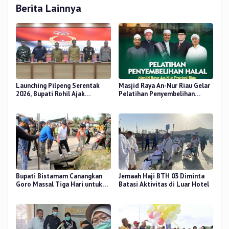
Berita Lainnya
Launching Pilpeng Serentak
Masjid Raya An-Nur Riau Gelar
2026, Bupati Rohil Ajak
Pelatihan Penyembelihan
Wujudkan Demokrasi
Kurban, Langsung Praktik dan
Bermartabat
Gratis
Bupati Bistamam Canangkan
Jemaah Haji BTH 03 Diminta
Goro Massal Tiga Hari untuk
Batasi Aktivitas di Luar Hotel
Cegah DBD