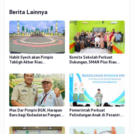
Berita Lainnya
Habib Syech akan Pimpin
Komite Sekolah Perkuat
Tabligh Akbar Riau
Dukungan, SMAN Plus Riau
Bershalawat di Masjid Raya An-
Fokus Tingkatkan Mutu
Nur, Besok
Pendidikan
Mas Dar Pimpin BGN, Harapan
Pemerintah Perkuat
Baru bagi Kedaulatan Pangan
Pelindungan Anak di Pesantren
dan Gizi Nasional
dan Madrasah melalui Gernas
RANA