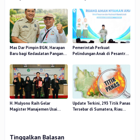
Bershalawat di Masjid Raya An-
Fokus Tingkatkan Mutu
Nur, Besok
Pendidikan
Mas Dar Pimpin BGN, Harapan
Pemerintah Perkuat
Baru bagi Kedaulatan Pangan
Pelindungan Anak di Pesantren
dan Gizi Nasional
dan Madrasah melalui Gernas
RANA
H. Mulyono Raih Gelar
Update Terkini, 293 Titik Panas
Magister Manajemen Usai
Tersebar di Sumatera, Riau
Sidang Tesis Perceived Stress
Sumbang 14 Titik
Terhadap Beban Kerja
Tinggalkan Balasan