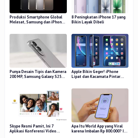
Produksi Smartphone Global
8 Peningkatan iPhone 17 yang
Melesat, Samsung dan iPhone
Bikin Layak Dibeli
Masih Perkasa
Punya Desain Tipis dan Kamera
Apple Bikin Geger! iPhone
200 MP, Samsung Galaxy S25
Lipat dan Kacamata Pintar
Edge Dirilis
Siap Rilis
Skype Resmi Pamit, Ini 7
Apa Itu World App yang Viral
Aplikasi Konferensi Video
karena Imbalan Rp 800.000? Ini
Penggantinya
Pemiliknya