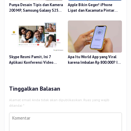
Punya Desain Tipis dan Kamera
Apple Bikin Geger! iPhone
200 MP, Samsung Galaxy S25
Lipat dan Kacamata Pintar
Edge Dirilis
Siap Rilis
Skype Resmi Pamit, Ini 7
Apa Itu World App yang Viral
Aplikasi Konferensi Video
karena Imbalan Rp 800.000? Ini
Penggantinya
Pemiliknya
Tinggalkan Balasan
Alamat email Anda tidak akan dipublikasikan.
Ruas yang wajib
ditandai
*