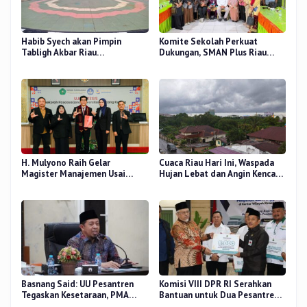
Habib Syech akan Pimpin
Komite Sekolah Perkuat
Tabligh Akbar Riau
Dukungan, SMAN Plus Riau
Bershalawat di Masjid Raya An-
Fokus Tingkatkan Mutu
Nur, Besok
Pendidikan
H. Mulyono Raih Gelar
Cuaca Riau Hari Ini, Waspada
Magister Manajemen Usai
Hujan Lebat dan Angin Kencang
Sidang Tesis Perceived Stress
di Beberapa Wilayah
Terhadap Beban Kerja
Basnang Said: UU Pesantren
Komisi VIII DPR RI Serahkan
Tegaskan Kesetaraan, PMA
Bantuan untuk Dua Pesantren
Nomor 30 Tahun 2025 Perkuat
dan 8.800 PIP di Riau