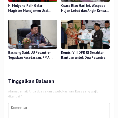
H. Mulyono Raih Gelar
Cuaca Riau Hari Ini, Waspada
Magister Manajemen Usai
Hujan Lebat dan Angin Kencang
Sidang Tesis Perceived Stress
di Beberapa Wilayah
Terhadap Beban Kerja
Basnang Said: UU Pesantren
Komisi VIII DPR RI Serahkan
Tegaskan Kesetaraan, PMA
Bantuan untuk Dua Pesantren
Nomor 30 Tahun 2025 Perkuat
dan 8.800 PIP di Riau
Tata Kelola
Tinggalkan Balasan
Alamat email Anda tidak akan dipublikasikan.
Ruas yang wajib
ditandai
*