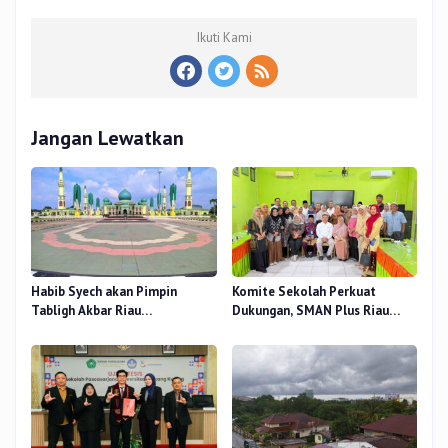
Ikuti Kami
Jangan Lewatkan
Habib Syech akan Pimpin
Komite Sekolah Perkuat
Tabligh Akbar Riau
Dukungan, SMAN Plus Riau
Bershalawat di Masjid Raya An-
Fokus Tingkatkan Mutu
Nur, Besok
Pendidikan