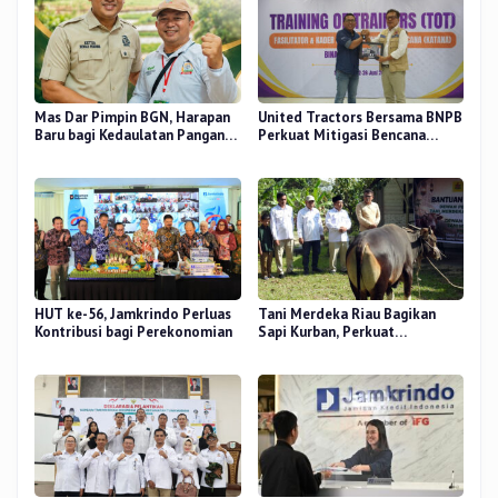
Mas Dar Pimpin BGN, Harapan
United Tractors Bersama BNPB
Baru bagi Kedaulatan Pangan
Perkuat Mitigasi Bencana
dan Gizi Nasional
Berbasis Desa
HUT ke-56, Jamkrindo Perluas
Tani Merdeka Riau Bagikan
Kontribusi bagi Perekonomian
Sapi Kurban, Perkuat
Kepedulian Sosial