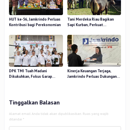
HUT ke-56, Jamkrindo Perluas
Tani Merdeka Riau Bagikan
Kontribusi bagi Perekonomian
Sapi Kurban, Perkuat
Kepedulian Sosial
DPK TMI Tuah Madani
Kinerja Keuangan Terjaga,
Dikukuhkan, Fokus Garap
Jamkrindo Perluas Dukungan
Ketahanan Pangan Urban
bagi UMKM dan Koperasi
Tinggalkan Balasan
Alamat email Anda tidak akan dipublikasikan.
Ruas yang wajib
ditandai
*