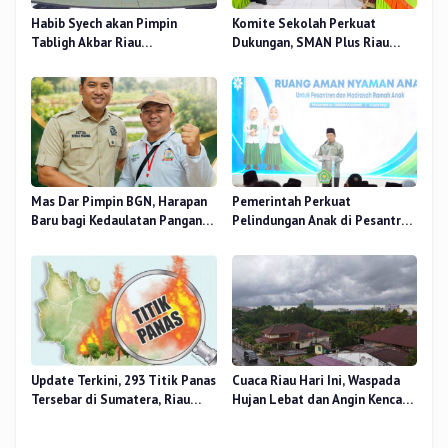
Habib Syech akan Pimpin
Komite Sekolah Perkuat
Tabligh Akbar Riau
Dukungan, SMAN Plus Riau
Bershalawat di Masjid Raya An-
Fokus Tingkatkan Mutu
Nur, Besok
Pendidikan
Mas Dar Pimpin BGN, Harapan
Pemerintah Perkuat
Baru bagi Kedaulatan Pangan
Pelindungan Anak di Pesantren
dan Gizi Nasional
dan Madrasah melalui Gernas
RANA
Update Terkini, 293 Titik Panas
Cuaca Riau Hari Ini, Waspada
Tersebar di Sumatera, Riau
Hujan Lebat dan Angin Kencang
Sumbang 14 Titik
di Beberapa Wilayah