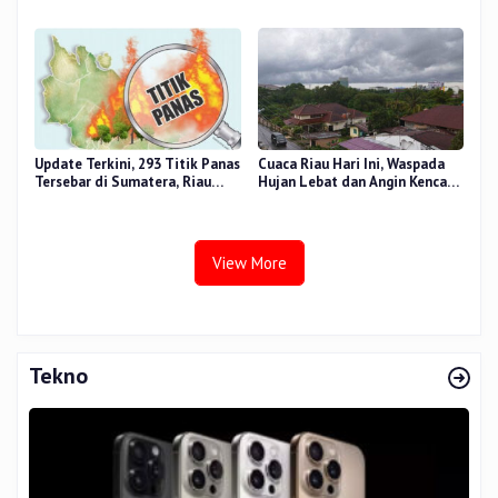
dan Gizi Nasional
dan Madrasah melalui Gernas
RANA
Update Terkini, 293 Titik Panas
Cuaca Riau Hari Ini, Waspada
Tersebar di Sumatera, Riau
Hujan Lebat dan Angin Kencang
Sumbang 14 Titik
di Beberapa Wilayah
View More
Tekno