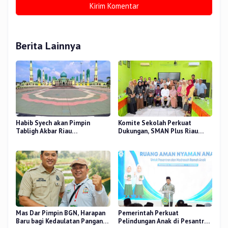
Berita Lainnya
Habib Syech akan Pimpin
Komite Sekolah Perkuat
Tabligh Akbar Riau
Dukungan, SMAN Plus Riau
Bershalawat di Masjid Raya An-
Fokus Tingkatkan Mutu
Nur, Besok
Pendidikan
Mas Dar Pimpin BGN, Harapan
Pemerintah Perkuat
Baru bagi Kedaulatan Pangan
Pelindungan Anak di Pesantren