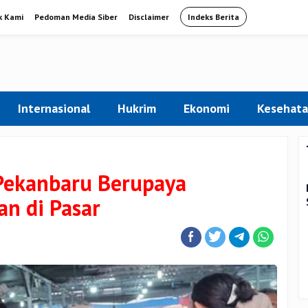
k Kami
Pedoman Media Siber
Disclaimer
Indeks Berita
Internasional
Hukrim
Ekonomi
Kesehat
 Pekanbaru Berupaya
an di Pasar