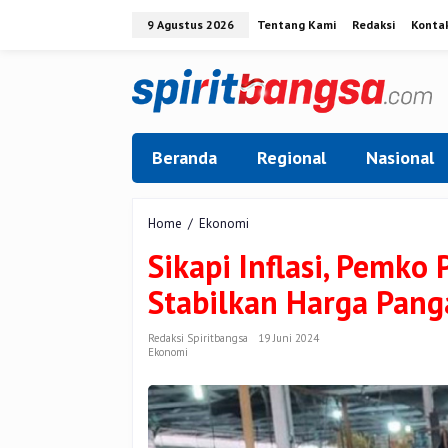
Lewati
9 Agustus 2026
Tentang Kami
Redaksi
Konta
ke
konten
Beranda
Regional
Nasional
Sikapi
Home
/
Ekonomi
Inflasi,
Sikapi Inflasi, Pemko
Pemko
Pekanbaru
Stabilkan Harga Pang
Berupaya
Stabilkan
Harga
Redaksi Spiritbangsa
19 Juni 2024
Ekonomi
Pangan
di
Pasar