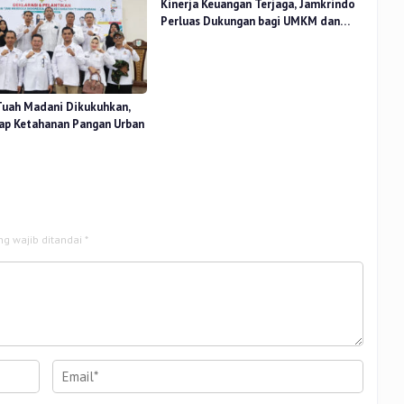
Kinerja Keuangan Terjaga, Jamkrindo
Perluas Dukungan bagi UMKM dan
Koperasi
uah Madani Dikukuhkan,
ap Ketahanan Pangan Urban
ng wajib ditandai
*