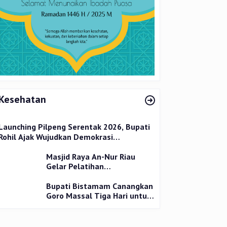
Kesehatan
Launching Pilpeng Serentak 2026, Bupati
Rohil Ajak Wujudkan Demokrasi
Bermartabat
Masjid Raya An-Nur Riau
Gelar Pelatihan
Penyembelihan Kurban,
Langsung Praktik dan Gratis
Bupati Bistamam Canangkan
Goro Massal Tiga Hari untuk
Cegah DBD