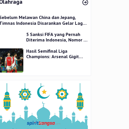
Olahraga
Sebelum Melawan China dan Jepang,
Timnas Indonesia Disarankan Gelar Laga
Uji Coba
5 Sanksi FIFA yang Pernah
Diterima Indonesia, Nomor 1
Terparah
Hasil Semifinal Liga
Champions: Arsenal Gigit
Jari, PSG Tantang Inter Milan
di Final