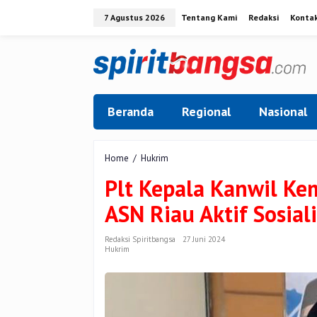
Lewati
7 Agustus 2026
Tentang Kami
Redaksi
Konta
ke
konten
Beranda
Regional
Nasional
Plt
Home
/
Hukrim
Kepala
Plt Kepala Kanwil Ke
Kanwil
Kemenag
ASN Riau Aktif Sosial
Riau
Minta
Seluruh
Redaksi Spiritbangsa
27 Juni 2024
Hukrim
ASN
Riau
Aktif
Sosialisasikan
Larangan