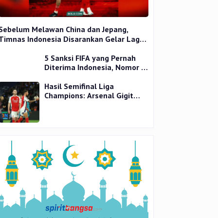
Sebelum Melawan China dan Jepang,
Timnas Indonesia Disarankan Gelar Laga
Uji Coba
5 Sanksi FIFA yang Pernah
Diterima Indonesia, Nomor 1
Terparah
Hasil Semifinal Liga
Champions: Arsenal Gigit
Jari, PSG Tantang Inter Milan
di Final