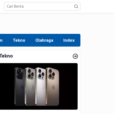
an
Tekno
Olahraga
Index
Tekno