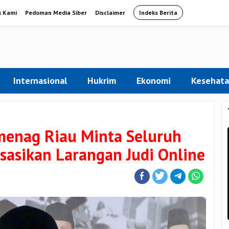
k Kami
Pedoman Media Siber
Disclaimer
Indeks Berita
Internasional
Hukrim
Ekonomi
Kesehat
menag Riau Minta Seluruh
isasikan Larangan Judi Online