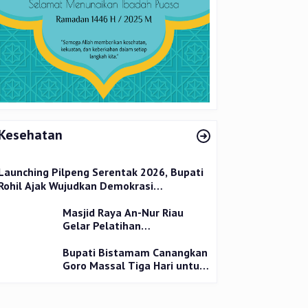
Kesehatan
Launching Pilpeng Serentak 2026, Bupati
Rohil Ajak Wujudkan Demokrasi
Bermartabat
Masjid Raya An-Nur Riau
Gelar Pelatihan
Penyembelihan Kurban,
Langsung Praktik dan Gratis
Bupati Bistamam Canangkan
Goro Massal Tiga Hari untuk
Cegah DBD