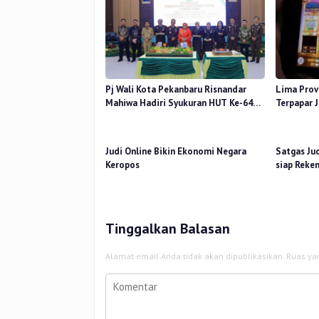
Pj Wali Kota Pekanbaru Risnandar
Lima Provi
Mahiwa Hadiri Syukuran HUT Ke-64
Terpapar J
Adhyaksa
Judi Online Bikin Ekonomi Negara
Satgas Jud
Keropos
siap Reken
Tinggalkan Balasan
Alamat email Anda tidak akan dipublikasikan.
Ruas ya