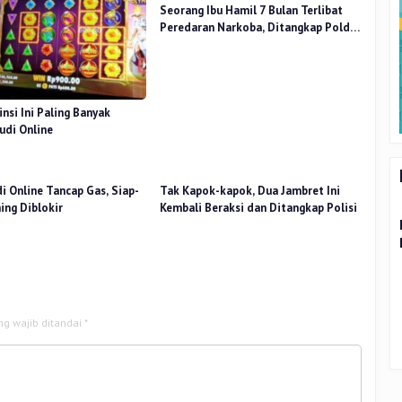
Seorang Ibu Hamil 7 Bulan Terlibat
Peredaran Narkoba, Ditangkap Polda
Riau di Parkir Tempat Hiburan Malam
nsi Ini Paling Banyak
udi Online
i Online Tancap Gas, Siap-
Tak Kapok-kapok, Dua Jambret Ini
ing Diblokir
Kembali Beraksi dan Ditangkap Polisi
ng wajib ditandai
*